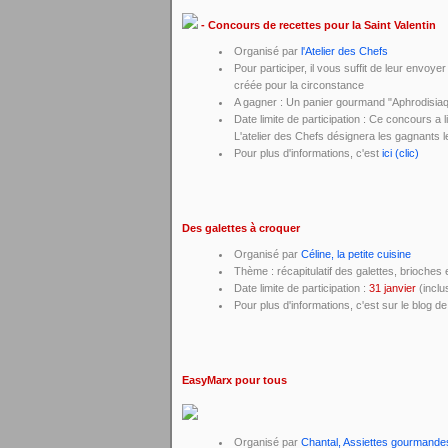
- Concours de recettes pour la Saint Valentin
Organisé par
l'Atelier des Chefs
Pour participer, il vous suffit de leur envoy
créée pour la circonstance
A gagner : Un panier gourmand "Aphrodisiaqu
Date limite de participation : Ce concours a 
L'atelier des Chefs désignera les gagnants le
Pour plus d'informations, c'est
ici (clic)
Des galettes à croquer
Organisé par
Céline, la petite cuisine
Thème : récapitulatif des galettes, brioches 
Date limite de participation :
31 janvier
(inclu
Pour plus d'informations, c'est sur le blog d
EasyMarx pour tous
Organisé par
Chantal, Assiettes gourmande