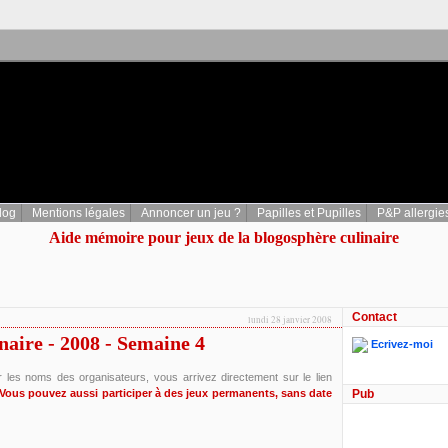
log
Mentions légales
Annoncer un jeu ?
Papilles et Pupilles
P&P allergie
Aide mémoire pour jeux de la blogosphère culinaire
Contact
lundi 28 janvier 2008
naire - 2008 - Semaine 4
Ecrivez-moi
r les noms des organisateurs, vous arrivez directement sur le lien
Vous pouvez aussi participer à des jeux permanents, sans date
Pub