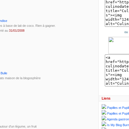
andise
 à base de lait de coco. Rien à gagner.
rté au
31/01/2008
ou
 Bulle
ats maison de la blogosphère
Liens
Papilles et Pupil
Papilles et Pupil
Agenda gastro
Is My Blog Burn
utour d'un légume, un fruit