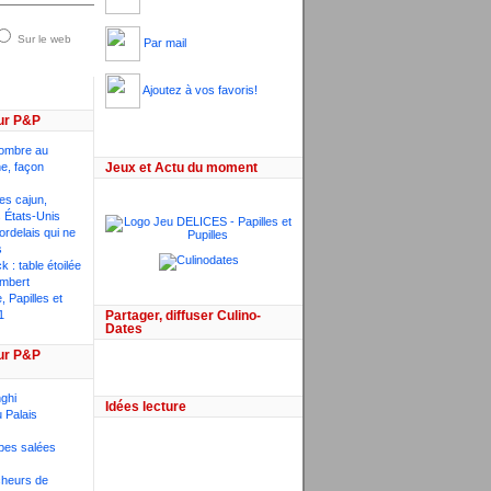
Sur le web
Par mail
Ajoutez à vos favoris!
ur P&P
ombre au
he, façon
Jeux et Actu du moment
ces cajun,
 États-Unis
bordelais qui ne
s
 : table étoilée
mbert
 Papilles et
1
Partager, diffuser Culino-
Dates
ur P&P
ghi
Idées lecture
 Palais
pes salées
êcheurs de