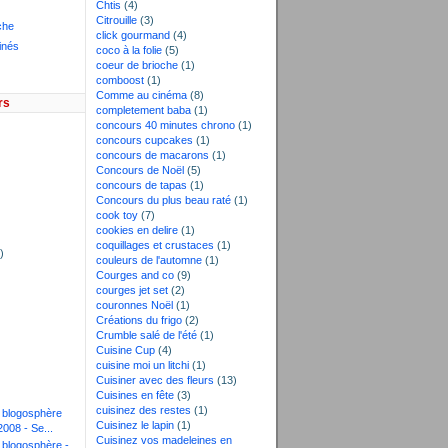
Chtis
(4)
Citrouille
(3)
che
click gourmand
(4)
inés
coco à la folie
(5)
coeur de brioche
(1)
comboost
(1)
Comme au cinéma
(8)
rs
completement baba
(1)
concours 40 minutes chrono
(1)
concours cupcakes
(1)
concours de macarons
(1)
Concours de Noël
(5)
concours de tapas
(1)
)
Concours du plus beau raté
(1)
cook toy
(7)
)
cookies en delire
(1)
coquillages et crustaces
(1)
)
couleurs de l'automne
(1)
Courges and co
(9)
courges jet set
(2)
couronnes Noël
(1)
Créations du frigo
(2)
Crumble salé de l'été
(1)
Cuisine Cup
(4)
cuisine moi un litchi
(1)
Cuisiner avec des fleurs
(13)
Cuisines en fête
(3)
cuisinez des restes
(1)
a blogosphère
Cuisinez le lapin
(1)
2008 - Se...
Cuisinez vos madeleines en
a blogosphère -