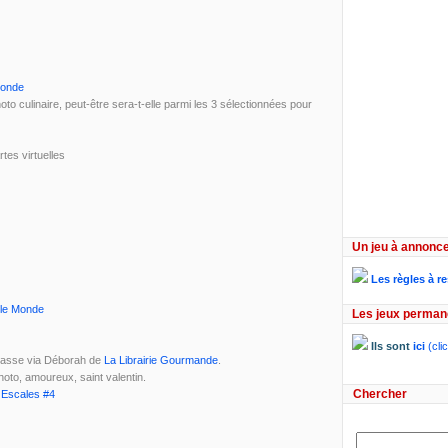
Monde
to culinaire, peut-être sera-t-elle parmi les 3 sélectionnées pour
rtes virtuelles
Un jeu à annonce
Les règles à r
le Monde
Les jeux perman
Ils sont
ici
(clic
casse via Déborah de
La Librairie Gourmande
.
photo, amoureux, saint valentin.
e Escales #4
Chercher