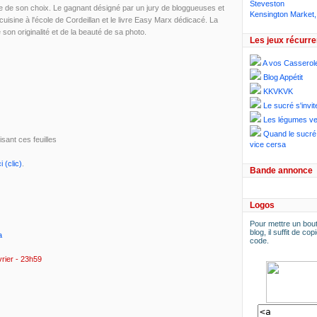
Steveston
te de son choix. Le gagnant désigné par un jury de bloggueuses et
Kensington Market,
uisine à l'école de Cordeillan et le livre Easy Marx dédicacé. La
son originalité et de la beauté de sa photo.
Les jeux récurre
A vos Casserol
Blog Appétit
KKVKVK
Le sucré s'invit
Les légumes ve
Quand le sucré 
sant ces feuilles
vice cersa
ci (clic)
.
Bande annonce
Logos
Pour mettre un bout
blog, il suffit de copi
a
code.
rier - 23h59