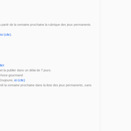
 à partir de la semaine prochaine la rubrique des jeux permanents
,
ici (clic)
.
ict
t la publier dans un délai de 7 jours.
e chose gourmand
e Joujoune,
ici (clic)
orié la semaine prochaine dans la liste des jeux permanents, sans