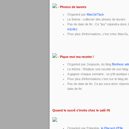
- Photos de lavoirs
Organisé par
Marcîa'Tack
Le thème : collecter des photos de lavoirs
Pas de date de fin : Ce "jeu" rejoindra donc
ici(clic)
.
Pour plus d'informations, c'est chez Marcîa
- Pique moi ma recette !
Organisé par Joujoune, du blog
Bonheur add
Le thème : Réaliser une recette de son blog e
A gagner chaque semaine : un p'tit quelqu
Pour plus d'informations c'est sur le blog d
Pas de date de fin. Ce jeu sera donc répert
date de fin
Quand le sucré s'invite chez le salé #5
Organisé par Eglantine,
le Placard d'Elle