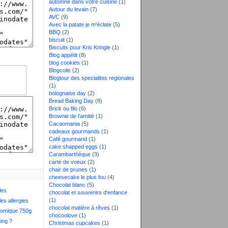
automne dans votre cuisine
(1)
Autour du levain
(7)
AVC
(9)
Avec la patate je m'éclate
(5)
BBQ
(2)
biscuit
(1)
Biscuits pour Kris Kringle
(1)
Blog appétit
(8)
blog cookies
(1)
Blogcolis
(2)
Blogtour des specialites regionales
(1)
bolognaise day
(2)
Bread Baking Day
(8)
Brick ou filo
(6)
Brownie de l'amitié
(1)
Cacaomania
(5)
cadeaux gourmands
(1)
Café gourmand
(1)
cake shapped eggs
(1)
Carambarthèque
(3)
carte de voeux
(2)
chair de prunes
(1)
cheesecake le plus fou
(4)
Chocolat blanc
(5)
les
chocolat et souvenirs d'enfance
(1)
les allergies
chocolat matière à rêves
(1)
nomique 750g
chocoolove
(1)
ing ?
Christmas cupcakes
(1)