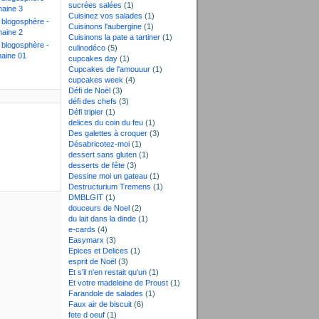
sucrées salées
(1)
aine 3
Cuisinez vos salades
(1)
a blogosphère -
Cuisinons l'aubergine
(1)
aine 2
Cuisinons la pate a tartiner
(1)
a blogosphère -
culinodéco
(5)
aine 01
cupcakes day
(1)
Cupcakes de l'amouuur
(1)
cupcakes week
(4)
Défi de Noël
(3)
défi des chefs
(3)
Défi tripier
(1)
delices du coin du feu
(1)
Des galettes à croquer
(3)
Désabricotez-moi
(1)
dessert sans gluten
(1)
desserts de fête
(3)
Dessine moi un gateau
(1)
Destructurium Tremens
(1)
DMBLGIT
(1)
douceurs de Noel
(2)
du lait dans la dinde
(1)
e-cards
(4)
Easymarx
(3)
Epices et Delices
(1)
esprit de Noël
(3)
Et s'il n'en restait qu'un
(1)
Et votre madeleine de Proust
(1)
Farandole de salades
(1)
Faux air de biscuit
(6)
fete d oeuf
(1)