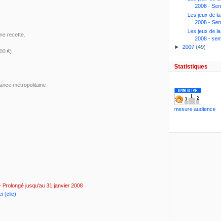
2008 - Sem
Les jeux de l
2008 - Sem
Les jeux de l
une recette.
2008 - sem
►
2007
(49)
00 €)
Statistiques
rance métropolitaine
mesure audience
 Prolongé jusqu'au 31 janvier 2008
ci (clic)