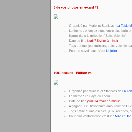
3 de vos photos en e-card #2
Organisé par Muriel et Stanislas,
La Table 
Le thème : envoyez-nous votre plus belle pho
figurer dans la collection "Saint-Valentin"...
Date de fin :
jeudi 7 février à minuit
Tags : photo, jeu, culinaire, saint-valentin, ca
Pour en savoir plus, c'est
ici (clic)
1001 escales - Edition #4
Organisé par Murielle et Stanislas de
La Tab
Le thème : Le Pays du coeur
Date de fin :
jeudi 14 février à minuit
A gagner : Le Dictionnaire amoureux de Du
Tags : Mille et une escales, jeux, recettes, 
Pour plus d'information c'est là :
Mille et Un