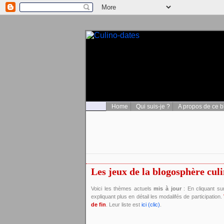
Home
Qui suis-je ?
A propos de ce b
Les jeux de la blogosphère culi
Voici les thèmes actuels
mis à jour
: En cliquant su
expliquant plus en détail les modalifés de participation.
de fin
. Leur liste est
ici (clic)
.