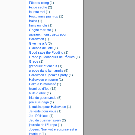
Fête du coing
(1)
Figue sèche
(2)
fouette moi
(1)
Foutu mais pas trop
(1)
fraise
(1)
fruits en folie
(1)
Gagne ta truffe
(1)
gâteaux monstrueux pour
Halloween
(1)
Give me a A
(3)
Glacons de l ete
(1)
Good save the Pudding
(1)
Grand jeu concours de Pâques
(1)
Grece
(1)
grenouille et cactus
(1)
groove dans la marmite
(5)
Halloween cupcakes party
(1)
Halloween en sucre
(1)
Halte à la morosité
(1)
histoires d'iles
(12)
huile d olive
(1)
Irlande gourmande
(5)
j'en suis gaga
(1)
je cuisine pour Halloween
(1)
Je teste pour vous
(1)
Jeu Délicieux
(1)
Jeu du cuisinier averti
(2)
journée de l'Europe
(1)
Joyeux Noel votre surprise est a l
interieur
(1)