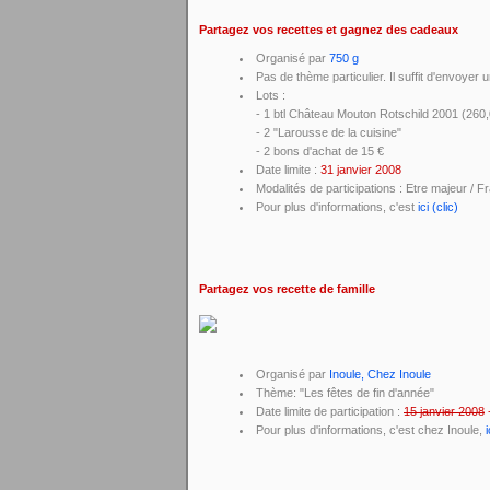
Partagez vos recettes et gagnez des cadeaux
Organisé par
750 g
Pas de thème particulier. Il suffit d'envoyer 
Lots :
- 1 btl Château Mouton Rotschild 2001 (260,
- 2 "Larousse de la cuisine"
- 2 bons d'achat de 15 €
Date limite :
31 janvier 2008
Modalités de participations : Etre majeur / F
Pour plus d'informations, c'est
ici (clic)
Partagez vos recette de famille
Organisé par
Inoule, Chez Inoule
Thème: "Les fêtes de fin d'année"
Date limite de participation :
15 janvier 2008
-
Pour plus d'informations, c'est chez Inoule,
i