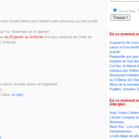
Sur ce blog
er votre recette fétiche pour séduire votre amoureux ou une recette
e" ou "lendemain de St Valentin".
En ce moment s
lieu
du 25 janvier au 10 février
et le jury composé de Chefs de
 14 février.
Gaspacho de conc
yaourt et à la ment
tzatziki
Ratatouille aux épi
inspirée du Sud des
Cul Sec, le bistrot 
manque pas d’idée
Restaurant Holodeck
au Château de Cha
et autres recettes autour de l'épiphanie
Menu de la semaine,
Pupilles, semaine 3
s)
e Céline,
ici (clic)
En ce moment s
Allergies
Nopi, Yotam Ottolen
L’Avant Comptoir du
Bordeaux
Banh Xeo : Les crê
Vietnamiennes
Le joli village de p
s