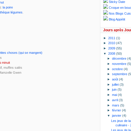
Sticky Date
nut
):
la poire
Croque en bou
othèque légumes
.
Nos Blogs Cuis
Blog Appétit
Jours après Jou
►
2011
(1)
►
2010
(47)
►
2009
(55)
etites choses (qui se mangent)
▼
2008
(50)
és
►
décembre
(4
à minuit
►
novembre
(5
if, muffins salés
►
octobre
(4)
Mamzelle Gwen
►
septembre
(5
►
août
(4)
►
juillet
(3)
►
juin
(5)
►
mai
(4)
►
avril
(3)
►
mars
(5)
►
février
(4)
▼
janvier
(4)
Les jeux de l
culinaire - 
Les jeux de l