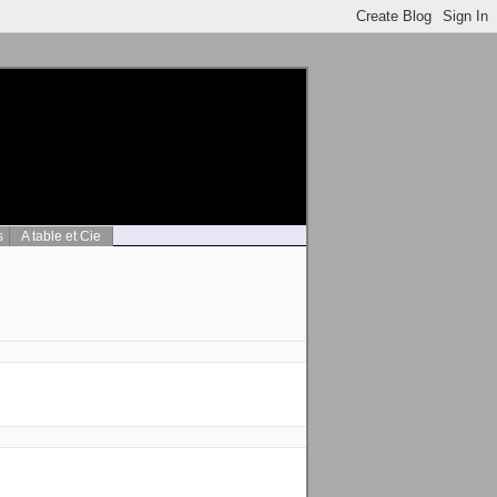
s
A table et Cie