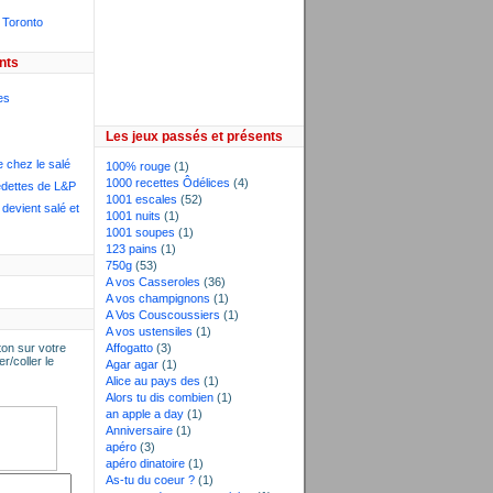
 Toronto
nts
es
Les jeux passés et présents
e chez le salé
100% rouge
(1)
1000 recettes Ôdélices
(4)
dettes de L&P
1001 escales
(52)
devient salé et
1001 nuits
(1)
1001 soupes
(1)
123 pains
(1)
750g
(53)
A vos Casseroles
(36)
A vos champignons
(1)
A Vos Couscoussiers
(1)
A vos ustensiles
(1)
on sur votre
Affogatto
(3)
er/coller le
Agar agar
(1)
Alice au pays des
(1)
Alors tu dis combien
(1)
an apple a day
(1)
Anniversaire
(1)
apéro
(3)
apéro dinatoire
(1)
As-tu du coeur ?
(1)