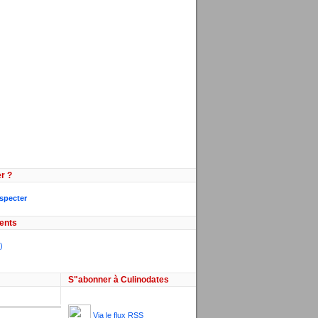
r ?
especter
ents
)
S"abonner à Culinodates
Via le flux RSS