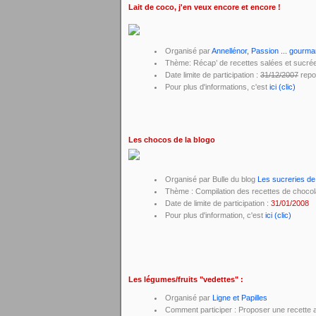
Lait de coco, j'en veux encore et encore !
Organisé par
Annellénor, Passion ... gourm
Thème: Récap’ de recettes salées et sucrées
Date limite de participation :
31/12/2007
repo
Pour plus d'informations, c'est
ici (clic)
Les chocos de la blogo
Organisé par Bulle du blog
Les sucreries de
Thème : Compilation des recettes de chocol
Date de limite de participation :
31/01/2008
Pour plus d'information, c'est
ici (clic)
Les légumes/fruits "vedettes" :
Organisé par
Ligne et Papilles
Comment participer : Proposer une recette a