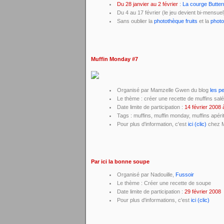
Du 28 janvier au 2 février
:
La courge Butter
Du 4 au 17 février (le jeu devient bi-mensuel
Sans oublier la
photothèque fruits
et la
phot
Muffin Monday #7
Organisé par Mamzelle Gwen du blog
les p
Le thème : créer une recette de muffins sal
Date limite de participation :
14 février 2008 
Tags : muffins, muffin monday, muffins apérit
Pour plus d'information, c'est
ici (clic)
chez 
Par ici la bonne soupe
Organisé par Nadouille,
Fussoir
Le thème : Créer une recette de soupe
Date limite de participation :
29 février 2008
Pour plus d'informations, c'est
ici (clic)