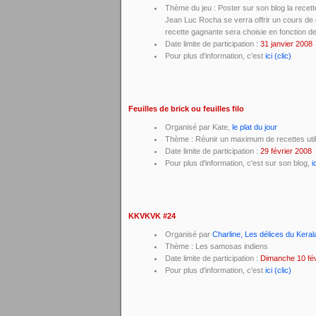
Thème du jeu : Poster sur son blog la recet
Jean Luc Rocha se verra offrir un cours de c
recette gagnante sera choisie en fonction de 
Date limite de participation :
31 janvier 2008
Pour plus d'information, c'est
ici (clic)
Feuilles de brick ou feuilles filo
Organisé par Kate,
le plat du jour
Thème : Réunir un maximum de recettes utili
Date limite de participation :
29 février 2008
Pour plus d'information, c'est sur son blog,
i
KKVKVK #24
Organisé par
Charline, Les délices du Keral
Thème : Les samosas indiens
Date limite de participation :
Dimanche 10 fév
Pour plus d'information, c'est
ici (clic)