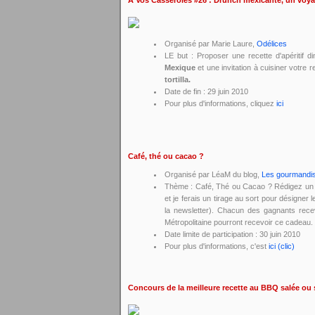
A Vos Casseroles #26 : Drunch mexicanté, un voya
Organisé par Marie Laure,
Odélices
LE but : Proposer une recette d'apéritif d
Mexique
et une invitation à cuisiner votre 
tortilla.
Date de fin : 29 juin 2010
Pour plus d'informations, cliquez
ici
Café, thé ou cacao ?
Organisé par LéaM du blog,
Les gourmandi
Thème : Café, Thé ou Cacao ? Rédigez un p
et je ferais un tirage au sort pour désigner
la newsletter). Chacun des gagnants recev
Métropolitaine pourront recevoir ce cadeau.
Date limite de participation : 30 juin 2010
Pour plus d'informations, c'est
ici (clic)
Concours de la meilleure recette au BBQ salée ou