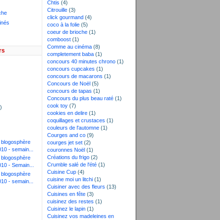
Chtis
(4)
Citrouille
(3)
che
click gourmand
(4)
inés
coco à la folie
(5)
coeur de brioche
(1)
comboost
(1)
Comme au cinéma
(8)
rs
completement baba
(1)
concours 40 minutes chrono
(1)
concours cupcakes
(1)
concours de macarons
(1)
)
Concours de Noël
(5)
)
concours de tapas
(1)
Concours du plus beau raté
(1)
cook toy
(7)
)
cookies en delire
(1)
coquillages et crustaces
(1)
couleurs de l'automne
(1)
Courges and co
(9)
a blogosphère
courges jet set
(2)
010 - semain...
couronnes Noël
(1)
Créations du frigo
(2)
a blogosphère
Crumble salé de l'été
(1)
010 - Semain...
Cuisine Cup
(4)
a blogosphère
cuisine moi un litchi
(1)
010 - semain...
Cuisiner avec des fleurs
(13)
Cuisines en fête
(3)
cuisinez des restes
(1)
Cuisinez le lapin
(1)
Cuisinez vos madeleines en