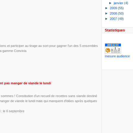
►
janvier
(4)
►
2009
(55)
►
2008
(50)
►
2007
(49)
Statistiques
ons et participer au tirage au sort pour gagner l'un des 5 ensembles
 la gamme Convivia
mesure audience
ent pas manger de viande le lundi
sommes ! Constitution d'un recueil de recettes sans viande destiné
manger de viande le lundi mais qui manquent d'idées après quelques
l : le 6 septembre