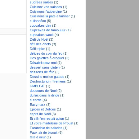
sucrées salées
(1)
Cuisinez vos salades
(1)
Cuisinons l'aubergine
(1)
Cuisinons la pate a tartiner
(1)
culinodéco
(5)
cupcakes day
(1)
Cupcakes de l'amouuur
(1)
cupcakes week
(4)
Défi de Noël
(3)
défi des chefs
(3)
Défi tripier
(1)
delices du coin du feu
(1)
Des galettes à croquer
(3)
Désabricotez-moi
(1)
dessert sans gluten
(1)
desserts de fête
(3)
Dessine moi un gateau
(1)
Destructurium Tremens
(1)
DMBLGIT
(1)
douceurs de Noel
(2)
du lait dans la dinde
(1)
e-cards
(4)
Easymarx
(3)
Epices et Delices
(1)
esprit de Noël
(3)
Et s'il n'en restait qu'un
(1)
Et votre madeleine de Proust
(1)
Farandole de salades
(1)
Faux air de biscuit
(6)
fete d oeuf
(1)