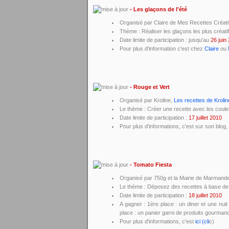
- Les glaçons de l'été
Organisé par Claire de Mes Recettes Créativ
Thème : Réaliser les glaçons les plus créatif
Date limite de participation : jusqu'au
26 juin
Pour plus d'information c'est chez
Claire
ou
- Rouge et Vert
Organisé par Kroline,
Les recettes de Krolin
Le thème : Créer une recette avec les coule
Date limite de participation :
17 juillet 2010
Pour plus d'informations, c'est sur son blog,
- Tomato Fiesta
Organisé par 750g et la Mairie de Marmand
Le thème : Déposez des recettes à base de
Date limite de participation :
18 juillet 2010
A gagner : 1ère place : un diner et une nui
place : un panier garni de produits gourman
Pour plus d'informations, c'est
ici (cli
c)