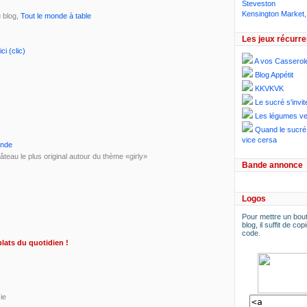
Steveston
Kensington Market,
 blog,
Tout le monde à table
Les jeux récurre
ici (clic)
A vos Casserol
Blog Appétit
KKVKVK
Le sucré s'invit
Les légumes ve
Quand le sucré 
vice cersa
ande
eau le plus original autour du thème «girly»
Bande annonce
Logos
Pour mettre un bout
blog, il suffit de copi
code.
lats du quotidien !
ie