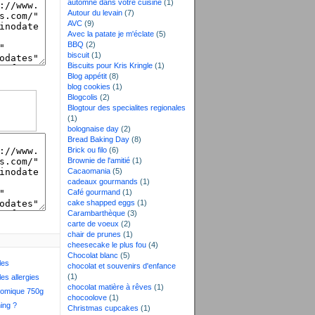
automne dans votre cuisine
(1)
Autour du levain
(7)
AVC
(9)
Avec la patate je m'éclate
(5)
BBQ
(2)
biscuit
(1)
Biscuits pour Kris Kringle
(1)
Blog appétit
(8)
blog cookies
(1)
Blogcolis
(2)
Blogtour des specialites regionales
(1)
bolognaise day
(2)
Bread Baking Day
(8)
Brick ou filo
(6)
Brownie de l'amitié
(1)
Cacaomania
(5)
cadeaux gourmands
(1)
Café gourmand
(1)
cake shapped eggs
(1)
Carambarthèque
(3)
carte de voeux
(2)
chair de prunes
(1)
cheesecake le plus fou
(4)
Chocolat blanc
(5)
les
chocolat et souvenirs d'enfance
(1)
les allergies
chocolat matière à rêves
(1)
nomique 750g
chocoolove
(1)
ing ?
Christmas cupcakes
(1)