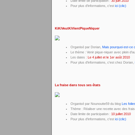
Date limite de participation :
30 juin 2010
Pour plus d'informations, c'est
ici (clic)
KiKiVeutKiVientPiqueNiquer
Organisé par Dorian,
Mais pourquoi est-ce q
Le thème : Venir pique-niquer avec plein d'a
Les dates :
Le 4 juillet et le 1er août 2010
Pour plus d'informations, c'est chez Dorian,
La fraise dans tous ses états
Organisé par Nounoutte59 du blog
Les foli
Thème : Réaliser une recette avec des frai
Date limite de participation :
10 juillet 2010
Pour plus d'informations, c'est
ici (clic)