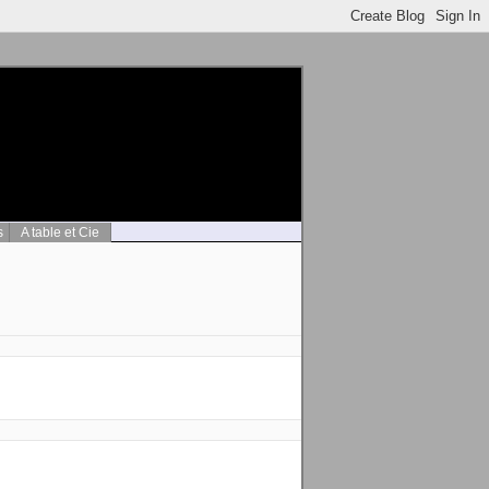
s
A table et Cie