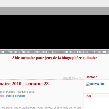
log
Mentions légales
Annoncer un jeu ?
Papilles et Pupilles
P&P allergie
Aide mémoire pour jeux de la blogosphère culinaire
Contact
lundi 21 juin 2010
inaire 2010 - semaine 23
Ecrivez-moi
Pub
hoto :
Papilles et Pupilles
r les noms des organisateurs, vous arrivez directement sur le lien