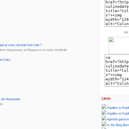
ou
ue je vous raconte tout cela ?
utres blogueuses et blogueurs en toute simplicité.
ici (clic)
Liens
es de Nounoutte
ses
Papilles et Pupil
Papilles et Pupil
Agenda gastro
Is My Blog Burn