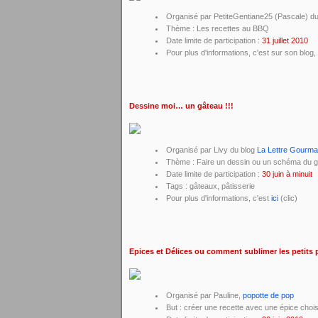
Organisé par PetiteGentiane25 (Pascale) du
Thème : Les recettes au BBQ
Date limite de participation :
31 juillet 2010
Pour plus d'informations, c'est sur son blog,
Dessine moi… un gâteau !!!
Organisé par Livy du blog
La Lettre Gourm
Thème : Faire un dessin ou un schéma du gât
Date limite de participation :
30 juin à minuit
Tags : gâteaux, pâtisserie
Pour plus d'informations, c'est
ici
(clic)
Epices et Délices ou comment sublimer les petits p
Organisé par Pauline,
popotte de pop
But : créer une recette avec une épice chois