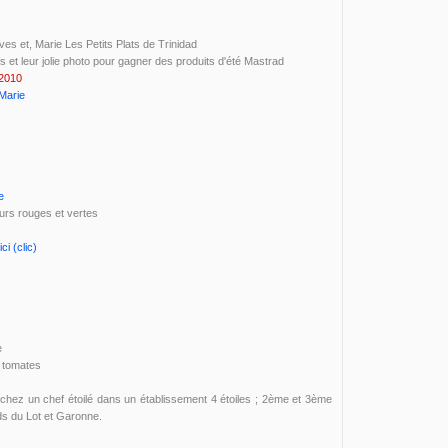
es et, Marie Les Petits Plats de Trinidad
s et leur jolie photo pour gagner des produits d'été Mastrad
 2010
Marie
e
urs rouges et vertes
ici (clic)
e
 tomates
t chez un chef étoilé dans un établissement 4 étoiles ; 2ème et 3ème
ds du Lot et Garonne.