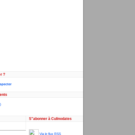
r ?
especter
ents
)
S"abonner à Culinodates
Via le flux RSS