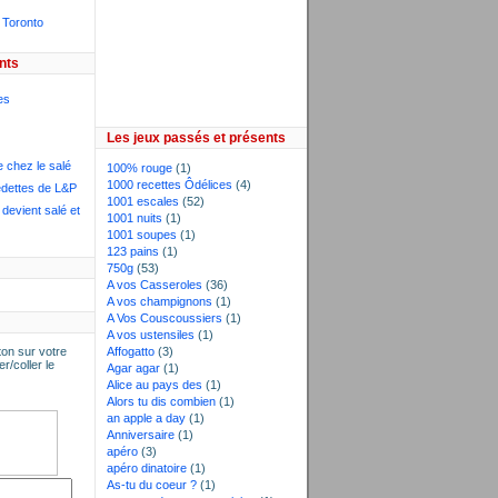
 Toronto
nts
es
Les jeux passés et présents
e chez le salé
100% rouge
(1)
1000 recettes Ôdélices
(4)
dettes de L&P
1001 escales
(52)
devient salé et
1001 nuits
(1)
1001 soupes
(1)
123 pains
(1)
750g
(53)
A vos Casseroles
(36)
A vos champignons
(1)
A Vos Couscoussiers
(1)
A vos ustensiles
(1)
on sur votre
Affogatto
(3)
er/coller le
Agar agar
(1)
Alice au pays des
(1)
Alors tu dis combien
(1)
an apple a day
(1)
Anniversaire
(1)
apéro
(3)
apéro dinatoire
(1)
As-tu du coeur ?
(1)