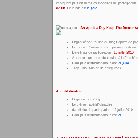
expliquant plus en détail les modalités de participation.
de fin
. Leur liste est
ici (clic)
.
- An Apple a Day Keep The Doctor 
Organisé par Pauline du blog Popotte de po
Le thème : Cuisine santé - première édition
Date limite de participation :
15 juillet 2010
A gagner : un cours de cuisine à la Fraich'at
Pour plus d'informations, c'est
ici (clic)
Tags : bio, sain, fruits et légumes
Apéritif dinatoire
Organisé par 750g
Le thème : apéritif dinatoire
date limite de participation : 11 juillet 2010
Pour plus d'informations, c'est
ici