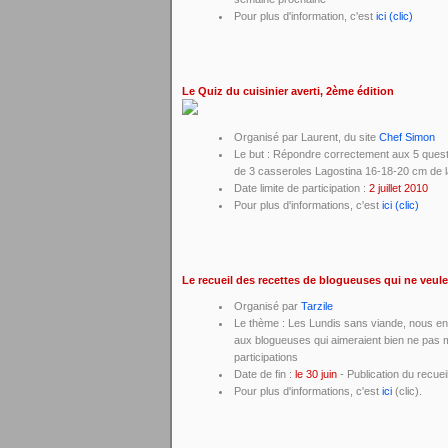
Pour plus d'information, c'est
ici (clic)
Le Quiz du cuisinier averti, 2ème édition
Organisé par Laurent, du site
Chef Simon
Le but : Répondre correctement aux 5 questi
de 3 casseroles Lagostina 16-18-20 cm de
Date limite de participation :
2 juillet 2010
Pour plus d'informations, c'est
ici (clic)
Le recueil des recettes de blogueuses qui ne veul
Organisé par
Tarzile
Le thème : Les Lundis sans viande, nous en 
aux blogueuses qui aimeraient bien ne pas 
participations
Date de fin :
le 30 juin
- Publication du recuei
Pour plus d'informations, c'est
ici
(clic).