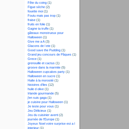
Fête du coing
(1)
Figue sèche
(2)
fouette moi
(1)
Foutu mais pas trop
(1)
fraise
(1)
fruits en folie
(1)
Gagne ta truffe
(1)
gâteaux monstrueux pour
Halloween
(1)
Give me a A
(3)
Glacons de l ete
(1)
Good save the Pudding
(1)
Grand jeu concours de Pâques
(1)
Grece
(1)
grenouille et cactus
(1)
groove dans la marmite
(5)
Halloween cupcakes party
(1)
Halloween en sucre
(1)
Halte à la morosité
(1)
histoires d'iles
(12)
huile d olive
(1)
Irlande gourmande
(5)
j'en suis gaga
(1)
je cuisine pour Halloween
(1)
Je teste pour vous
(1)
Jeu Délicieux
(1)
Jeu du cuisinier averti
(2)
journée de l'Europe
(1)
Joyeux Noel votre surprise est a l
interieur
(1)