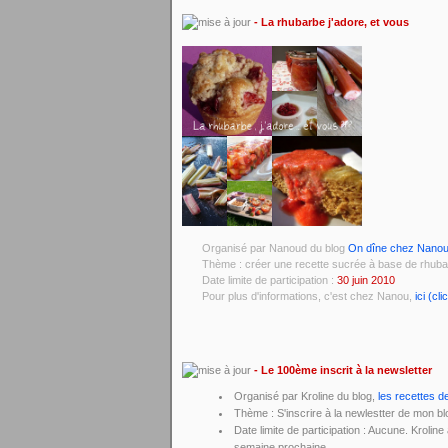
- La rhubarbe j'adore, et vous
Organisé par Nanoud du blog
On dîne chez Nano
Thème : créer une recette sucrée à base de rhub
Date limite de participation :
30 juin 2010
Pour plus d'informations, c'est chez Nanou,
ici (cli
- Le 100ème inscrit à la newsletter
Organisé par Kroline du blog,
les recettes d
Thème : S'inscrire à la newlestter de mon b
Date limite de participation : Aucune. Kroline
semaine prochaine