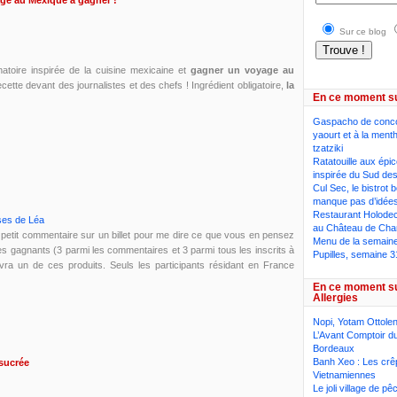
ge au Mexique à gagner !
Sur ce blog
inatoire inspirée de la cuisine mexicaine et
gagner un voyage au
recette devant des journalistes et des chefs ! Ingrédient obligatoire,
la
En ce moment s
Gaspacho de conc
yaourt et à la ment
tzatziki
Ratatouille aux épi
inspirée du Sud des
Cul Sec, le bistrot 
manque pas d’idée
Restaurant Holodeck
ses de Léa
au Château de Cha
etit commentaire sur un billet pour me dire ce que vous en pensez
Menu de la semaine,
 les gagnants (3 parmi les commentaires et 3 parmi tous les inscrits à
Pupilles, semaine 3
ra un de ces produits. Seuls les participants résidant en France
En ce moment s
Allergies
Nopi, Yotam Ottolen
L’Avant Comptoir du
Bordeaux
Banh Xeo : Les crê
 sucrée
Vietnamiennes
Le joli village de p