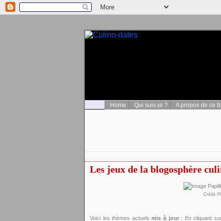
Home
Qui suis-je ?
A propos de ce b
Les jeux de la blogosphère cul
Crédit P
Voici les thèmes actuels
mis à jour
: En cliquant su