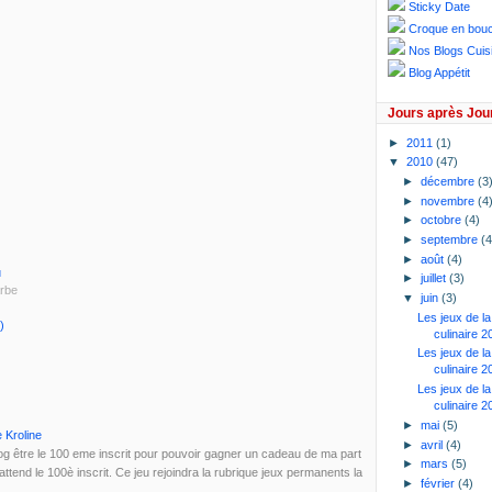
Sticky Date
Croque en bou
Nos Blogs Cuis
Blog Appétit
Jours après Jou
►
2011
(1)
▼
2010
(47)
►
décembre
(3
►
novembre
(4
►
octobre
(4)
►
septembre
(4
►
août
(4)
u
►
juillet
(3)
arbe
▼
juin
(3)
Les jeux de l
c)
culinaire 2
Les jeux de l
culinaire 2
Les jeux de l
culinaire 2
►
mai
(5)
e Kroline
►
avril
(4)
log être le 100 eme inscrit pour pouvoir gagner un cadeau de ma part
►
mars
(5)
 attend le 100è inscrit. Ce jeu rejoindra la rubrique jeux permanents la
►
février
(4)