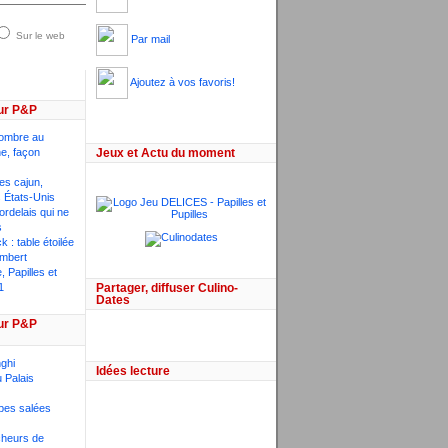
Sur le web
Par mail
Ajoutez à vos favoris!
ur P&P
ombre au
he, façon
Jeux et Actu du moment
ces cajun,
 États-Unis
bordelais qui ne
s
 : table étoilée
mbert
 Papilles et
1
Partager, diffuser Culino-
Dates
ur P&P
ghi
Idées lecture
 Palais
pes salées
êcheurs de