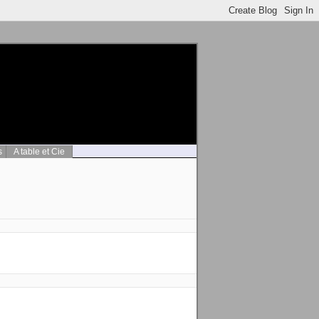
s
A table et Cie