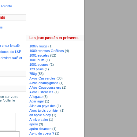
 Toronto
nts
es
Les jeux passés et présents
e chez le salé
100% rouge
(1)
1000 recettes Ôdélices
(4)
dettes de L&P
1001 escales
(52)
devient salé et
1001 nuits
(1)
1001 soupes
(1)
123 pains
(1)
750g
(53)
A vos Casseroles
(36)
A vos champignons
(1)
A Vos Couscoussiers
(1)
A vos ustensiles
(1)
on sur votre
Affogatto
(3)
er/coller le
Agar agar
(1)
Alice au pays des
(1)
Alors tu dis combien
(1)
an apple a day
(1)
Anniversaire
(1)
apéro
(3)
apéro dinatoire
(1)
As-tu du coeur ?
(1)