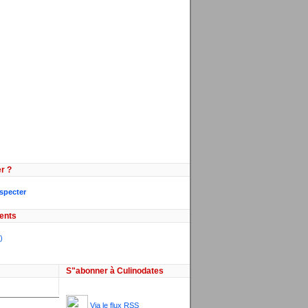
r ?
especter
ents
)
S"abonner à Culinodates
Via le flux RSS