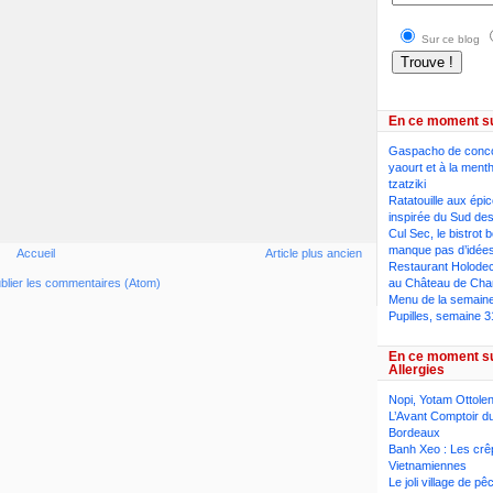
Sur ce blog
En ce moment s
Gaspacho de conc
yaourt et à la ment
tzatziki
Ratatouille aux épi
inspirée du Sud des
Cul Sec, le bistrot 
manque pas d’idée
Accueil
Article plus ancien
Restaurant Holodeck
au Château de Cha
blier les commentaires (Atom)
Menu de la semaine,
Pupilles, semaine 3
En ce moment s
Allergies
Nopi, Yotam Ottolen
L’Avant Comptoir du
Bordeaux
Banh Xeo : Les crê
Vietnamiennes
Le joli village de p