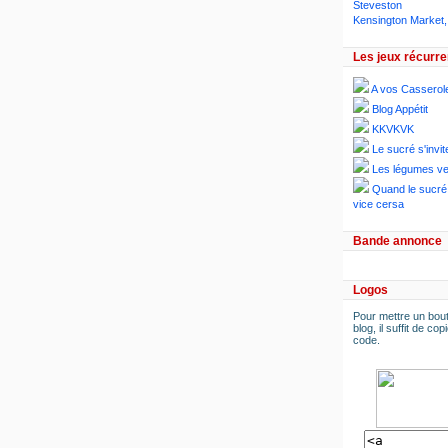
Steveston
Kensington Market,
Les jeux récurre
A vos Casserol
Blog Appétit
KKVKVK
Le sucré s'invit
Les légumes ve
Quand le sucré 
vice cersa
Bande annonce
Logos
Pour mettre un bout
blog, il suffit de copi
code.