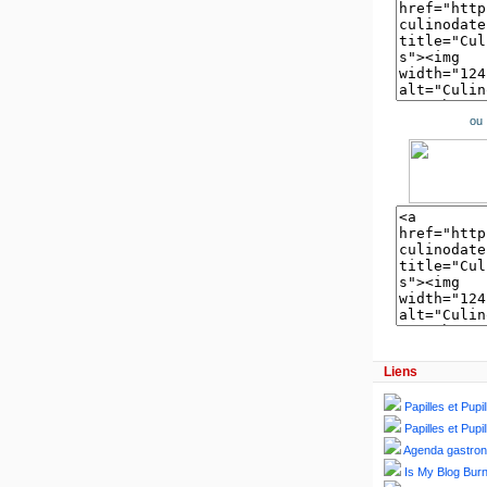
ou
Liens
Papilles et Pupil
Papilles et Pupil
Agenda gastro
Is My Blog Burn