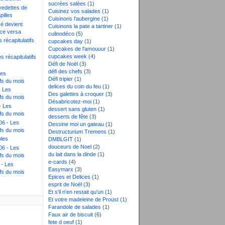
sucrées salées
(1)
vedettes de
Cuisinez vos salades
(1)
pilles
Cuisinons l'aubergine
(1)
é devient
Cuisinons la pate a tartiner
(1)
vice versa
culinodéco
(5)
 récapitulatifs
cupcakes day
(1)
Cupcakes de l'amouuur
(1)
cupcakes week
(4)
s récapitulatifs
Défi de Noël
(3)
défi des chefs
(3)
Les
Défi tripier
(1)
ifs du mois
delices du coin du feu
(1)
- Les
Des galettes à croquer
(3)
ifs du mois
Désabricotez-moi
(1)
- Les
dessert sans gluten
(1)
ifs du mois
desserts de fête
(3)
6 - Les
Dessine moi un gateau
(1)
ifs du mois
Destructurium Tremens
(1)
oles
DMBLGIT
(1)
douceurs de Noel
(2)
6 - Les
du lait dans la dinde
(1)
ifs du mois
e-cards
(4)
 - Les
Easymarx
(3)
ifs du mois
Epices et Delices
(1)
esprit de Noël
(3)
Et s'il n'en restait qu'un
(1)
Et votre madeleine de Proust
(1)
Farandole de salades
(1)
Faux air de biscuit
(6)
fete d oeuf
(1)