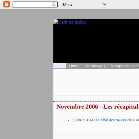
Home
Qui suis-je ?
A propos de ce b
Novembre 2006 - Les récapitul
KKVKVK # 14 :
Le défilé des raviolis
chez Al