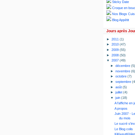
Sticky Date
Croque en bou
Nos Blogs Cuis
Blog Appétit
Jours après Jou
►
2011
(1)
►
2010
(47)
►
2009
(55)
►
2008
(50)
▼
2007
(49)
►
décembre
(5
►
novembre
(6
►
octobre
(7)
►
septembre
(4
►
août
(5)
►
juillet
(4)
▼
juin
(18)
A l'affiche en 
A propos
Juin 2007 - Le
du mois
Le sucré s'inv
Le Blog colis
KiKiveutKiVien