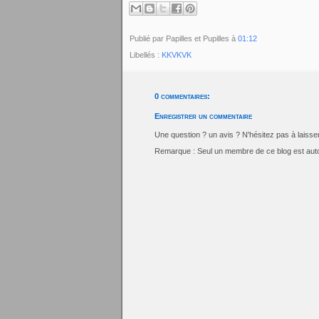
Publié par Papilles et Pupilles
à
01:12
Libellés :
KKVKVK
0 commentaires:
Enregistrer un commentaire
Une question ? un avis ? N'hésitez pas à laiss
Remarque : Seul un membre de ce blog est auto