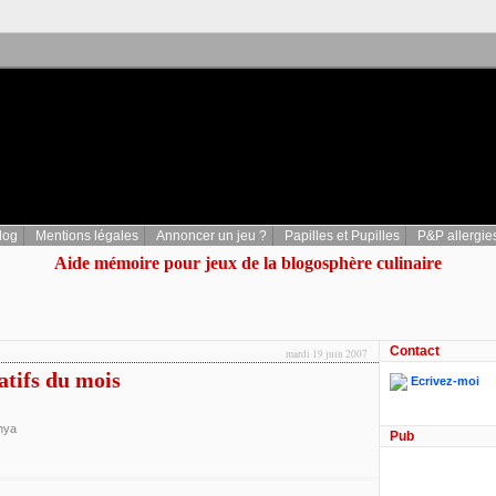
log
Mentions légales
Annoncer un jeu ?
Papilles et Pupilles
P&P allergie
Aide mémoire pour jeux de la blogosphère culinaire
Contact
mardi 19 juin 2007
atifs du mois
Ecrivez-moi
hya
Pub