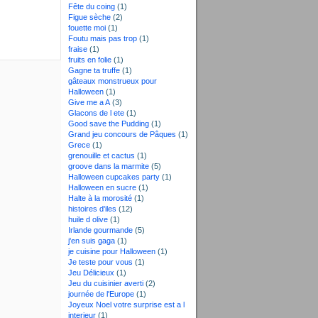
Fête du coing
(1)
Figue sèche
(2)
fouette moi
(1)
Foutu mais pas trop
(1)
fraise
(1)
fruits en folie
(1)
Gagne ta truffe
(1)
gâteaux monstrueux pour
Halloween
(1)
Give me a A
(3)
Glacons de l ete
(1)
Good save the Pudding
(1)
Grand jeu concours de Pâques
(1)
Grece
(1)
grenouille et cactus
(1)
groove dans la marmite
(5)
Halloween cupcakes party
(1)
Halloween en sucre
(1)
Halte à la morosité
(1)
histoires d'iles
(12)
huile d olive
(1)
Irlande gourmande
(5)
j'en suis gaga
(1)
je cuisine pour Halloween
(1)
Je teste pour vous
(1)
Jeu Délicieux
(1)
Jeu du cuisinier averti
(2)
journée de l'Europe
(1)
Joyeux Noel votre surprise est a l
interieur
(1)