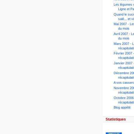
Les légumes 
Ligne et Pa
Quand le sucr
salé... et 
Mai 2007 - Les
du mois
Avril 2007 - Le
du mois
Mars 2007 - 
récapitulat
Février 2007 
récapitulat
Janvier 2007 
récapitulat
Décembre 200
récapitulat
A vos casser
Novembre 200
récapitulat
Octobre 2006
récapitulat
Blog appétit
Statistiques