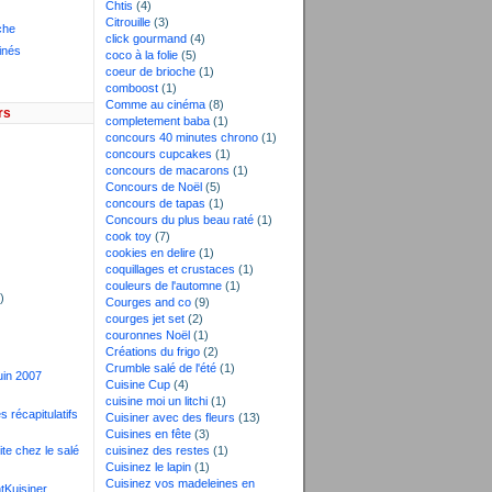
Chtis
(4)
Citrouille
(3)
che
click gourmand
(4)
inés
coco à la folie
(5)
coeur de brioche
(1)
comboost
(1)
Comme au cinéma
(8)
rs
completement baba
(1)
concours 40 minutes chrono
(1)
concours cupcakes
(1)
concours de macarons
(1)
Concours de Noël
(5)
concours de tapas
(1)
Concours du plus beau raté
(1)
cook toy
(7)
)
cookies en delire
(1)
)
coquillages et crustaces
(1)
couleurs de l'automne
(1)
)
Courges and co
(9)
courges jet set
(2)
couronnes Noël
(1)
Créations du frigo
(2)
Crumble salé de l'été
(1)
juin 2007
Cuisine Cup
(4)
cuisine moi un litchi
(1)
s récapitulatifs
Cuisiner avec des fleurs
(13)
Cuisines en fête
(3)
ite chez le salé
cuisinez des restes
(1)
Cuisinez le lapin
(1)
Cuisinez vos madeleines en
tKuisiner