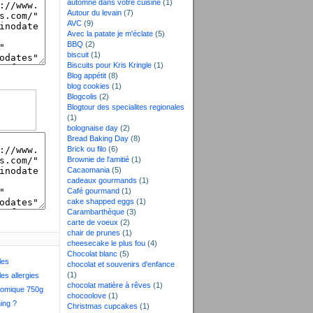
automne dans votre cuisine
(1)
Autour du levain
(7)
AVC
(9)
Avec la patate je m'éclate
(5)
BBQ
(2)
biscuit
(1)
Biscuits pour Kris Kringle
(1)
Blog appétit
(8)
blog cookies
(1)
Blogcolis
(2)
Blogtour des specialites regionales
(1)
bolognaise day
(2)
Bread Baking Day
(8)
Brick ou filo
(6)
Brownie de l'amitié
(1)
Cacaomania
(5)
cadeaux gourmands
(1)
Café gourmand
(1)
cake shapped eggs
(1)
Carambarthèque
(3)
carte de voeux
(2)
chair de prunes
(1)
cheesecake le plus fou
(4)
Chocolat blanc
(5)
les
chocolat et souvenirs d'enfance
(1)
les allergies
chocolat matière à rêves
(1)
nomique 750g
chocoolove
(1)
ing ?
Christmas cupcakes
(1)