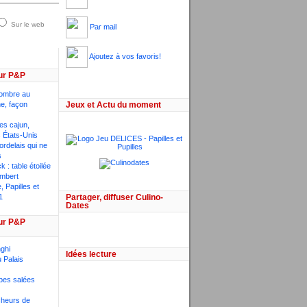
Sur le web
Par mail
Ajoutez à vos favoris!
ur P&P
ombre au
he, façon
Jeux et Actu du moment
ces cajun,
 États-Unis
bordelais qui ne
s
 : table étoilée
mbert
 Papilles et
1
Partager, diffuser Culino-
Dates
ur P&P
ghi
Idées lecture
 Palais
pes salées
êcheurs de