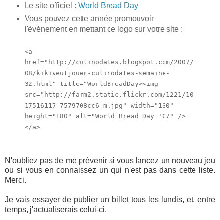
Le site officiel :
World Bread Day
Vous pouvez cette année promouvoir
l'évènement en mettant ce logo sur votre site :
<a
href="http://culinodates.blogspot.com/2007/
08/kikiveutjouer-culinodates-semaine-
32.html" title="WorldBreadDay><img
src="http://farm2.static.flickr.com/1221/10
17516117_7579708cc6_m.jpg" width="130"
height="180" alt="World Bread Day '07" />
</a>
N'oubliez pas de me prévenir si vous lancez un nouveau jeu
ou si vous en connaissez un qui n'est pas dans cette liste.
Merci.
Je vais essayer de publier un billet tous les lundis, et, entre
temps, j'actualiserais celui-ci.