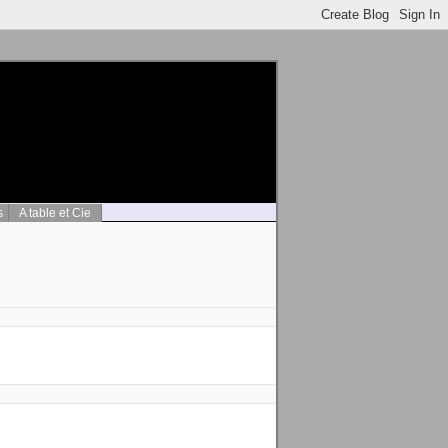
s
A table et Cie