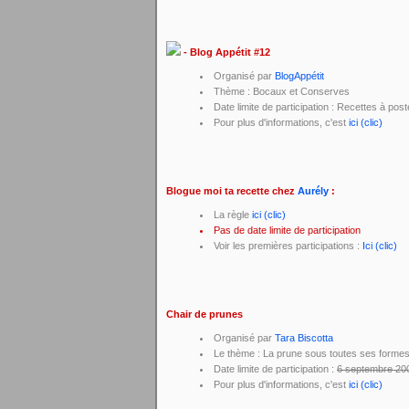
- Blog Appétit #12
Organisé par
BlogAppétit
Thème : Bocaux et Conserves
Date limite de participation : Recettes à po
Pour plus d'informations, c'est
ici (clic)
Blogue moi ta recette chez
Aurély
:
La règle
ici (clic)
Pas de date limite de participation
Voir les premières participations :
Ici (clic)
Chair de prunes
Organisé par
Tara Biscotta
Le thème : La prune sous toutes ses forme
Date limite de participation :
6 septembre 20
Pour plus d'informations, c'est
ici (clic)