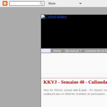
Home
Qui suis-je ?
A propos de ce b
KKVJ - Semaine 40 - Culinoda
Voici les thèmes actuels
mis à jour
: En cliquant su
expliquant plus en détail les modalités de participation.