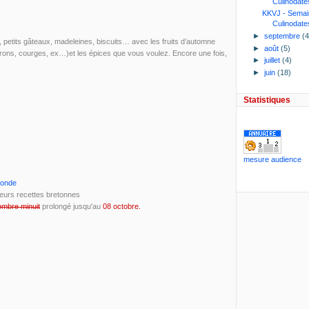
Culinodate
KKVJ - Semai
Culinodate
►
septembre
(4
, petits gâteaux, madeleines, biscuits… avec les fruits d’automne
►
août
(5)
irons, courges, ex…)et les épices que vous voulez. Encore une fois,
►
juillet
(4)
►
juin
(18)
Statistiques
mesure audience
Monde
ieurs recettes bretonnes
embre minuit
prolongé jusqu'au
08 octobre.