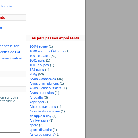
 Toronto
nts
es
Les jeux passés et présents
e chez le salé
100% rouge
(1)
1000 recettes Ôdélices
(4)
dettes de L&P
1001 escales
(52)
devient salé et
1001 nuits
(1)
1001 soupes
(1)
123 pains
(1)
750g
(53)
A vos Casseroles
(36)
A vos champignons
(1)
A Vos Couscoussiers
(1)
A vos ustensiles
(1)
on sur votre
Affogatto
(3)
er/coller le
Agar agar
(1)
Alice au pays des
(1)
Alors tu dis combien
(1)
an apple a day
(1)
Anniversaire
(1)
apéro
(3)
apéro dinatoire
(1)
As-tu du coeur ?
(1)