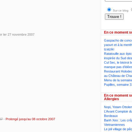
Sur ce blog
En ce moment s
ster ler 27 novembre 2007
Gaspacho de conc
yaourt et à la ment
tzatziki
Ratatouille aux épi
inspirée du Sud des
Cul Sec, le bistrot 
manque pas d’idée
Restaurant Holodeck
au Château de Cha
Menu de la semaine,
Pupilles, semaine 3
En ce moment s
Allergies
Nopi, Yotam Ottolen
L’Avant Comptoir du
s
Bordeaux
07
-
Prolongé jusqu'au 08 octobre 2007
Banh Xeo : Les crê
Vietnamiennes
Le joli village de p