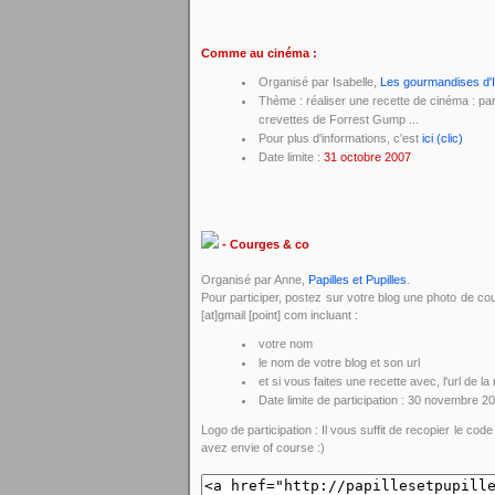
Comme au cinéma :
Organisé par Isabelle,
Les gourmandises d'
Thème : réaliser une recette de cinéma : par
crevettes de Forrest Gump ...
Pour plus d'informations, c'est
ici (clic)
Date limite :
31 octobre 2007
- Courges & co
Organisé par Anne,
Papilles et Pupilles
.
Pour participer, postez sur votre blog une photo de co
[at]gmail [point] com incluant :
votre nom
le nom de votre blog et son url
et si vous faites une recette avec, l'url de l
Date limite de participation : 30 novembre 2
Logo de participation : Il vous suffit de recopier le cod
avez envie of course :)