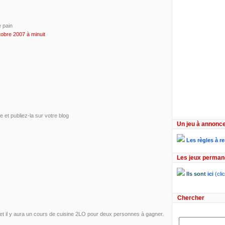
e pain
obre 2007 à minuit
 et publiez-la sur votre blog
Un jeu à annonce
Les règles à r
Les jeux perman
Ils sont
ici
(clic
Chercher
 et il y aura un cours de cuisine 2LO pour deux personnes à gagner.