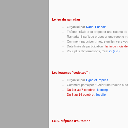
Le jeu du ramadan
Organisé par
Nada, Fussoir
Thème : réaliser et proposer une recette de
Ramadan il suffit de proposer une recette m
Comment participer : mettre un lien vers votre
Date limite de participation :
la fin du mois 
Pour plus d'informations, c'est
ici (clic)
.
Les légumes "vedettes" :
Organisé par
Ligne et Papilles
Comment participer : Créer une recette aut
Du 1er au 7 octobre
:
le coing
Du 8 au 14 octobre
:
l'oseille
Le Sucrépices d'automne