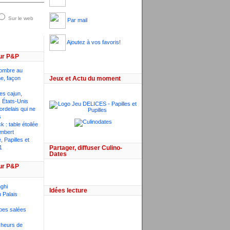
Sur le web
Par mail
Ajoutez à vos favoris!
ur P&P
ombre au
he, façon
Jeux et Actu du moment
ces cajun,
 États-Unis
bordelais qui ne
s
 : table étoilée
mbert
 Papilles et
1
Partager, diffuser Culino-
Dates
ur P&P
ghi
Idées lecture
 Palais
pes salées
êcheurs de