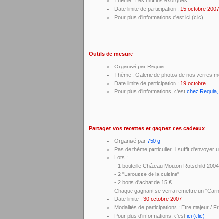
Thème : Les muffins exotiques
Date limite de participation :
15 octobre 2007
Pour plus d'informations c'est ici (clic)
Outils de mesure
Organisé par Requia
Thème : Galerie de photos de nos verres m
Date limite de participation :
19 octobre
Pour plus d'informations, c'est
chez Requia, i
Partagez vos recettes et gagnez des cadeaux
Organisé par
750 g
Pas de thème particulier. Il suffit d'envoyer 
Lots :
- 1 bouteille Château Mouton Rotschild 2004
- 2 "Larousse de la cuisine"
- 2 bons d'achat de 15 €
Chaque gagnant se verra remettre un "Carn
Date limite :
30 octobre 2007
Modalités de participations : Etre majeur / F
Pour plus d'informations, c'est
ici (clic)