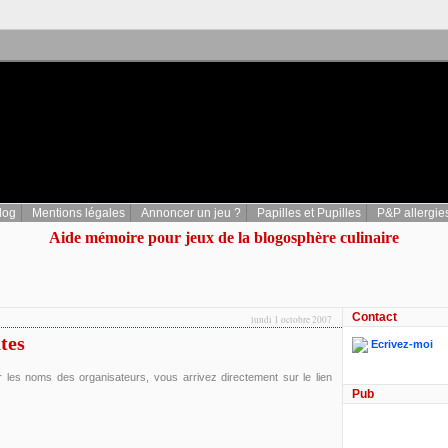
log
Mentions légales
Annoncer un jeu ?
Papilles et Pupilles
P&P allergie
Aide mémoire pour jeux de la blogosphère culinaire
Contact
lundi 1 octobre 2007
tes
Ecrivez-moi
r les noms des organisateurs, vous arrivez directement sur le lien
Pub