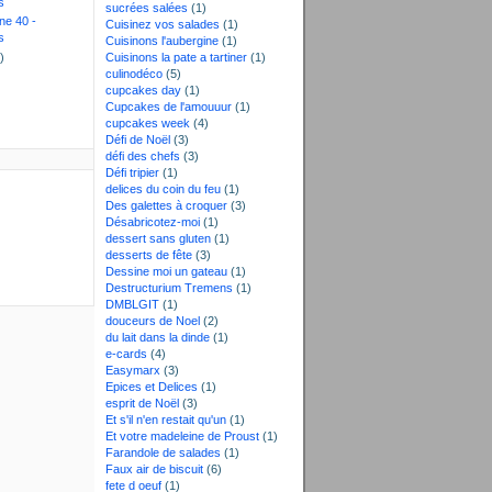
s
sucrées salées
(1)
ne 40 -
Cuisinez vos salades
(1)
s
Cuisinons l'aubergine
(1)
)
Cuisinons la pate a tartiner
(1)
culinodéco
(5)
cupcakes day
(1)
Cupcakes de l'amouuur
(1)
cupcakes week
(4)
Défi de Noël
(3)
défi des chefs
(3)
Défi tripier
(1)
delices du coin du feu
(1)
Des galettes à croquer
(3)
Désabricotez-moi
(1)
dessert sans gluten
(1)
desserts de fête
(3)
Dessine moi un gateau
(1)
Destructurium Tremens
(1)
DMBLGIT
(1)
douceurs de Noel
(2)
du lait dans la dinde
(1)
e-cards
(4)
Easymarx
(3)
Epices et Delices
(1)
esprit de Noël
(3)
Et s'il n'en restait qu'un
(1)
Et votre madeleine de Proust
(1)
Farandole de salades
(1)
Faux air de biscuit
(6)
fete d oeuf
(1)