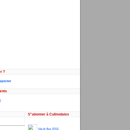
r ?
especter
ents
)
S"abonner à Culinodates
Via le flux RSS