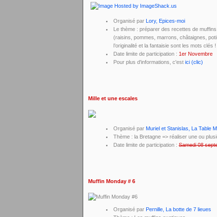
Organisé par
Lory, Epices-moi
Le thème : préparer des recettes de muffins
(raisins, pommes, marrons, châtaignes, pot
l’originalité et la fantaisie sont les mots clés !
Date limite de participation :
1er Novembre
Pour plus d'informations, c'est
ici (clic)
Mille et une escales
Organisé par
Muriel et Stanislas, La Table 
Thème : la Bretagne => réaliser une ou plus
Date limite de participation :
Samedi 08 sept
Muffin Monday # 6
Organisé par
Pernille, La botte de 7 lieues