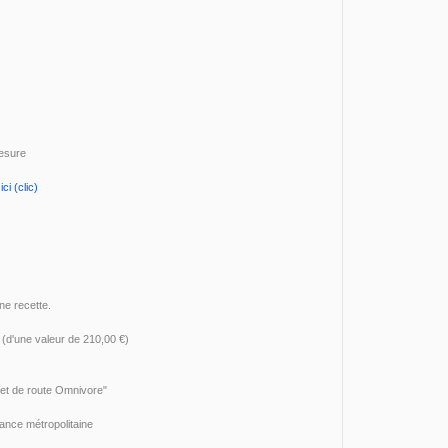
esure
ci (clic)
une recette.
 (d'une valeur de 210,00 €)
et de route Omnivore"
rance métropolitaine