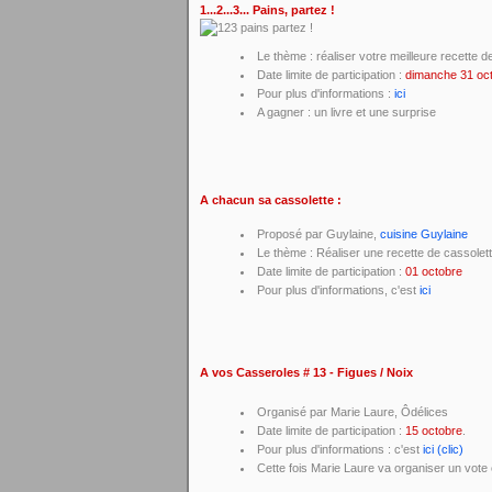
1...2...3... Pains, partez !
Le thème : réaliser votre meilleure recette d
Date limite de participation :
dimanche 31 oct
Pour plus d'informations :
ici
A gagner : un livre et une surprise
A chacun sa cassolette :
Proposé par Guylaine,
cuisine Guylaine
Le thème : Réaliser une recette de cassolette
Date limite de participation :
01 octobre
Pour plus d'informations, c'est
ici
A vos Casseroles # 13 - Figues / Noix
Organisé par Marie Laure, Ôdélices
Date limite de participation :
15 octobre
.
Pour plus d'informations : c'est
ici (clic)
Cette fois Marie Laure va organiser un vote