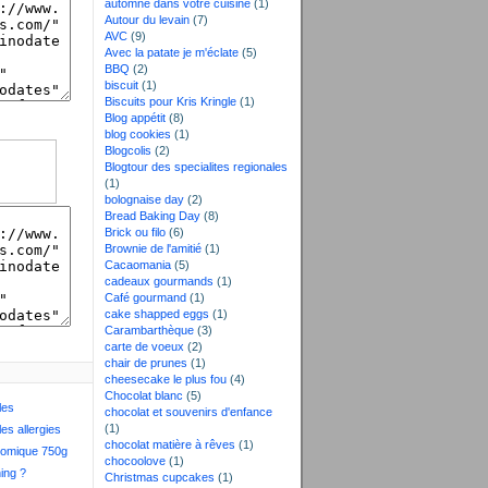
automne dans votre cuisine
(1)
Autour du levain
(7)
AVC
(9)
Avec la patate je m'éclate
(5)
BBQ
(2)
biscuit
(1)
Biscuits pour Kris Kringle
(1)
Blog appétit
(8)
blog cookies
(1)
Blogcolis
(2)
Blogtour des specialites regionales
(1)
bolognaise day
(2)
Bread Baking Day
(8)
Brick ou filo
(6)
Brownie de l'amitié
(1)
Cacaomania
(5)
cadeaux gourmands
(1)
Café gourmand
(1)
cake shapped eggs
(1)
Carambarthèque
(3)
carte de voeux
(2)
chair de prunes
(1)
cheesecake le plus fou
(4)
Chocolat blanc
(5)
les
chocolat et souvenirs d'enfance
(1)
les allergies
chocolat matière à rêves
(1)
nomique 750g
chocoolove
(1)
ing ?
Christmas cupcakes
(1)