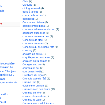
Chtis
(4)
Citrouille
(3)
che
click gourmand
(4)
inés
coco à la folie
(5)
coeur de brioche
(1)
comboost
(1)
Comme au cinéma
(8)
rs
completement baba
(1)
concours 40 minutes chrono
(1)
concours cupcakes
(1)
concours de macarons
(1)
Concours de Noël
(5)
concours de tapas
(1)
Concours du plus beau raté
(1)
cook toy
(7)
)
cookies en delire
(1)
)
coquillages et crustaces
(1)
couleurs de l'automne
(1)
a blogosphère
Courges and co
(9)
- Semaine 44
courges jet set
(2)
uer ? les jeux
couronnes Noël
(1)
sphère cul...
Créations du frigo
(2)
Crumble salé de l'été
(1)
 dans
Cuisine Cup
(4)
, répertoire de
cuisine moi un litchi
(1)
Cuisiner avec des fleurs
(13)
Cuisines en fête
(3)
ne 42 -
cuisinez des restes
(1)
s
Cuisinez le lapin
(1)
ne 41 -
Cuisinez vos madeleines en