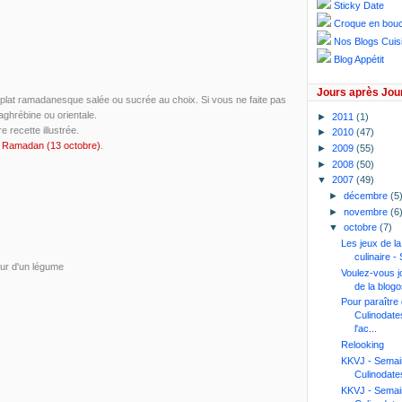
Sticky Date
Croque en bou
Nos Blogs Cuis
Blog Appétit
Jours après Jou
 plat ramadanesque salée ou sucrée au choix. Si vous ne faite pas
aghrébine ou orientale.
►
2011
(1)
 recette illustrée.
►
2010
(47)
de Ramadan (13 octobre)
.
►
2009
(55)
►
2008
(50)
▼
2007
(49)
►
décembre
(5
►
novembre
(6
▼
octobre
(7)
Les jeux de l
culinaire 
our d'un légume
Voulez-vous jo
de la blogo
Pour paraître
Culinodates
l'ac...
Relooking
KKVJ - Semai
Culinodate
KKVJ - Semai