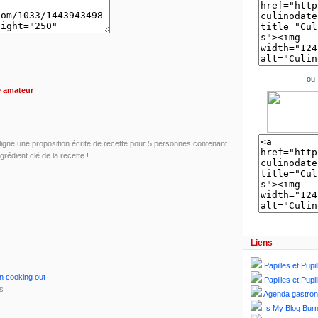
ou
e amateur
n ligne une proposition écrite de recette pour 5 personnes contenant
édient clé de la recette !
Liens
Papilles et Pupil
on cooking out
Papilles et Pupil
rs
Agenda gastro
Is My Blog Burn