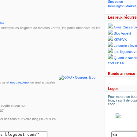
Steveston
Kensington Market,
Les jeux récurre
Isa
A vos Casserol
 exemple les beignets de tomates vertes, les petits chocolats ou les
Blog Appétit
KKVKVK
Le sucré s'invit
Les légumes ve
Quand le sucré 
vice cersa
Bande annonce
urge et
envoyez-moi
un mail à papilles
Logos
Pour mettre un bout
blog, il suffit de copi
code.
a recette et son nom
007
e ci-dessous sur votre blog (si vous en