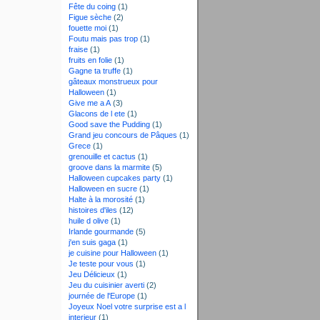
Fête du coing
(1)
Figue sèche
(2)
fouette moi
(1)
Foutu mais pas trop
(1)
fraise
(1)
fruits en folie
(1)
Gagne ta truffe
(1)
gâteaux monstrueux pour
Halloween
(1)
Give me a A
(3)
Glacons de l ete
(1)
Good save the Pudding
(1)
Grand jeu concours de Pâques
(1)
Grece
(1)
grenouille et cactus
(1)
groove dans la marmite
(5)
Halloween cupcakes party
(1)
Halloween en sucre
(1)
Halte à la morosité
(1)
histoires d'iles
(12)
huile d olive
(1)
Irlande gourmande
(5)
j'en suis gaga
(1)
je cuisine pour Halloween
(1)
Je teste pour vous
(1)
Jeu Délicieux
(1)
Jeu du cuisinier averti
(2)
journée de l'Europe
(1)
Joyeux Noel votre surprise est a l
interieur
(1)