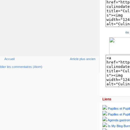
ou
Accueil
Article plus ancien
blier les commentaires (Atom)
Liens
Papilles et Pupil
Papilles et Pupil
Agenda gastro
Is My Blog Burn