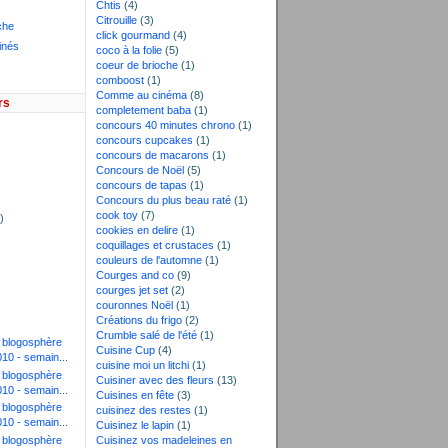
Chtis
(4)
Citrouille
(3)
che
click gourmand
(4)
inés
coco à la folie
(5)
coeur de brioche
(1)
comboost
(1)
Comme au cinéma
(8)
rs
completement baba
(1)
concours 40 minutes chrono
(1)
concours cupcakes
(1)
concours de macarons
(1)
)
Concours de Noël
(5)
)
concours de tapas
(1)
Concours du plus beau raté
(1)
cook toy
(7)
)
cookies en delire
(1)
coquillages et crustaces
(1)
couleurs de l'automne
(1)
Courges and co
(9)
courges jet set
(2)
couronnes Noël
(1)
Créations du frigo
(2)
Crumble salé de l'été
(1)
a blogosphère
Cuisine Cup
(4)
010 - semain...
cuisine moi un litchi
(1)
a blogosphère
Cuisiner avec des fleurs
(13)
010 - semain...
Cuisines en fête
(3)
a blogosphère
cuisinez des restes
(1)
010 - semain...
Cuisinez le lapin
(1)
a blogosphère
Cuisinez vos madeleines en