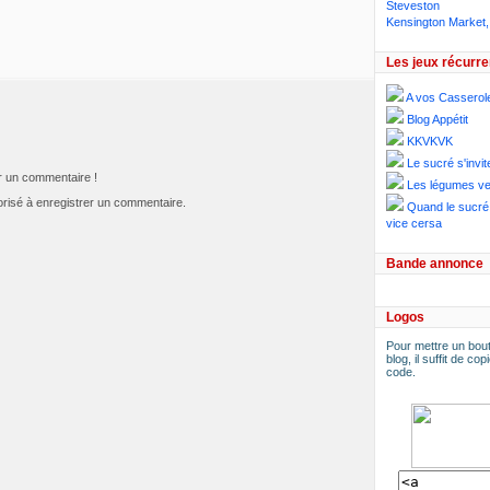
Steveston
Kensington Market,
Les jeux récurre
A vos Casserol
Blog Appétit
KKVKVK
Le sucré s'invit
er un commentaire !
Les légumes ve
risé à enregistrer un commentaire.
Quand le sucré 
vice cersa
Bande annonce
Logos
Pour mettre un bout
blog, il suffit de copi
code.