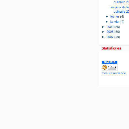
culinaire 
Les jeux de l
culinaire 
►
février
(4)
►
janvier
(4)
►
2009
(55)
►
2008
(50)
►
2007
(49)
Statistiques
mesure audience