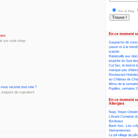
Sur ce blog
En ce moment s
mars
oir sur cook-shop.
Gaspacho de conc
yaourt et à la ment
tzatziki
Ratatouille aux épi
inspirée du Sud des
Cul Sec, le bistrot 
manque pas d’idée
Restaurant Holodeck
au Château de Cha
Menu de la semaine,
 vous raconte tout cela ?
Pupilles, semaine 3
 toujours de cupcake's
En ce moment s
Allergies
Nopi, Yotam Ottolen
L’Avant Comptoir du
Bordeaux
Banh Xeo : Les crê
Vietnamiennes
Le joli village de p