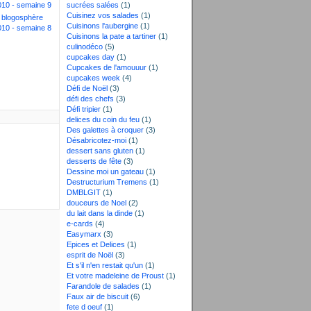
2010 - semaine 9
sucrées salées
(1)
Cuisinez vos salades
(1)
a blogosphère
Cuisinons l'aubergine
(1)
2010 - semaine 8
Cuisinons la pate a tartiner
(1)
culinodéco
(5)
cupcakes day
(1)
Cupcakes de l'amouuur
(1)
cupcakes week
(4)
Défi de Noël
(3)
défi des chefs
(3)
Défi tripier
(1)
delices du coin du feu
(1)
Des galettes à croquer
(3)
Désabricotez-moi
(1)
dessert sans gluten
(1)
desserts de fête
(3)
Dessine moi un gateau
(1)
Destructurium Tremens
(1)
DMBLGIT
(1)
douceurs de Noel
(2)
du lait dans la dinde
(1)
e-cards
(4)
Easymarx
(3)
Epices et Delices
(1)
esprit de Noël
(3)
Et s'il n'en restait qu'un
(1)
Et votre madeleine de Proust
(1)
Farandole de salades
(1)
Faux air de biscuit
(6)
fete d oeuf
(1)