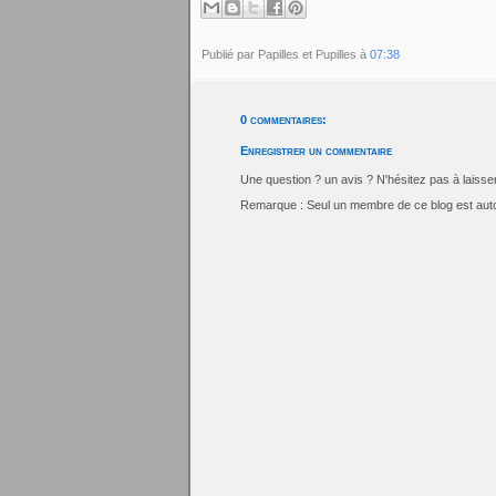
Publié par Papilles et Pupilles
à
07:38
0 commentaires:
Enregistrer un commentaire
Une question ? un avis ? N'hésitez pas à laiss
Remarque : Seul un membre de ce blog est auto