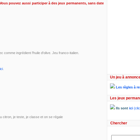
Vous pouvez aussi participer à des jeux permanents, sans date
 comme ingrédient l'huile d'olive. Jeu franco-italien.
ici
.
Un jeu à annonce
Les règles à r
Les jeux perman
Ils sont
ici
(clic
itron, je teste, je classe et on se régale
Chercher