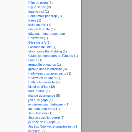
Fête du coing
(1)
Figue sèche
(2)
fouette moi
(1)
Foutu mais pas trop
(1)
fraise
(1)
fruits en folie
(1)
Gagne ta truffe
(1)
gâteaux monstrueux pour
Halloween
(1)
Give me a A
(3)
Glacons de l ete
(1)
Good save the Pudding
(1)
Grand jeu concours de Pâques
(1)
Grece
(1)
grenouille et cactus
(1)
groove dans la marmite
(5)
Halloween cupcakes party
(1)
Halloween en sucre
(1)
Halte à la morosité
(1)
histoires d'iles
(12)
huile d olive
(1)
Irlande gourmande
(5)
j'en suis gaga
(1)
je cuisine pour Halloween
(1)
Je teste pour vous
(1)
Jeu Délicieux
(1)
Jeu du cuisinier averti
(2)
journée de l'Europe
(1)
Joyeux Noel votre surprise est a l
interieur
(1)