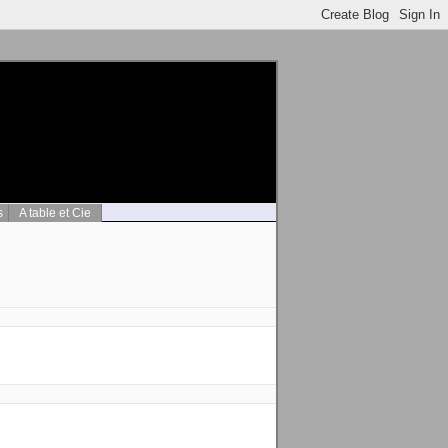
s
A table et Cie