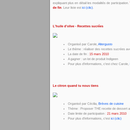
expliquant plus en détail les modalités de participation.
de fin
. Leur liste est
ici (clic)
.
L'huile d'olive - Recettes sucrées
Organisé par Carole,
Altergusto
Le thème : réaliser des recettes sucrées avec
La date de fin :
15 mars 2010
A gagner : un lot de produit Indigeen
Pour plus d'informations, c'est chez Carole,
Le citron quand tu nous tiens
Organisé par Cécilia,
Brèves de cuisine
Thème : Proposer THE recette de dessert au c
Date limite de participation :
21 mars 2010
Pour plus d'informations, c'est
ici (clic)