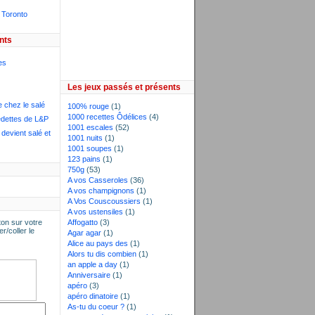
 Toronto
nts
es
Les jeux passés et présents
e chez le salé
100% rouge
(1)
1000 recettes Ôdélices
(4)
dettes de L&P
1001 escales
(52)
devient salé et
1001 nuits
(1)
1001 soupes
(1)
123 pains
(1)
750g
(53)
A vos Casseroles
(36)
A vos champignons
(1)
A Vos Couscoussiers
(1)
A vos ustensiles
(1)
on sur votre
Affogatto
(3)
er/coller le
Agar agar
(1)
Alice au pays des
(1)
Alors tu dis combien
(1)
an apple a day
(1)
Anniversaire
(1)
apéro
(3)
apéro dinatoire
(1)
As-tu du coeur ?
(1)