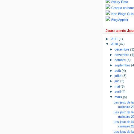
Sticky Date
Croque en bou
Nos Blogs Cuis
Blog Appétit
Jours après Jou
►
2011
(1)
▼
2010
(47)
►
décembre
(3
►
novembre
(4
►
octobre
(4)
►
septembre
(4
►
août
(4)
►
juillet
(3)
►
juin
(3)
►
mai
(5)
►
avril
(4)
▼
mars
(5)
Les jeux de l
culinaire 2
Les jeux de l
culinaire 2
Les jeux de l
culinaire 2
Les jeux de l