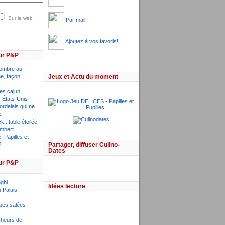
Sur le web
Par mail
Ajoutez à vos favoris!
ur P&P
ombre au
he, façon
Jeux et Actu du moment
ces cajun,
 États-Unis
bordelais qui ne
s
 : table étoilée
mbert
 Papilles et
1
Partager, diffuser Culino-
Dates
ur P&P
ghi
Idées lecture
 Palais
pes salées
êcheurs de