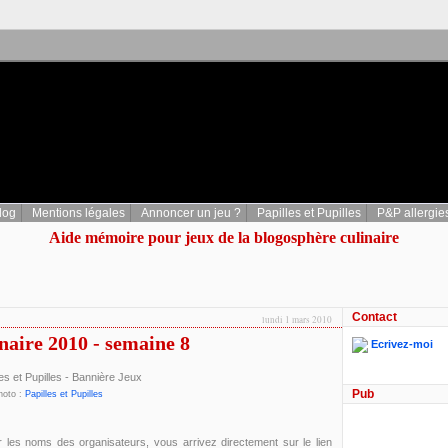
log
Mentions légales
Annoncer un jeu ?
Papilles et Pupilles
P&P allergie
Aide mémoire pour jeux de la blogosphère culinaire
Contact
lundi 1 mars 2010
inaire 2010 - semaine 8
Ecrivez-moi
Pub
hoto :
Papilles et Pupilles
r les noms des organisateurs, vous arrivez directement sur le lien