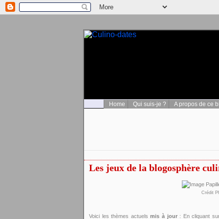
Home
Qui suis-je ?
A propos de ce b
Les jeux de la blogosphère cul
Crédit P
Voici les thèmes actuels
mis à jour
: En cliquant su