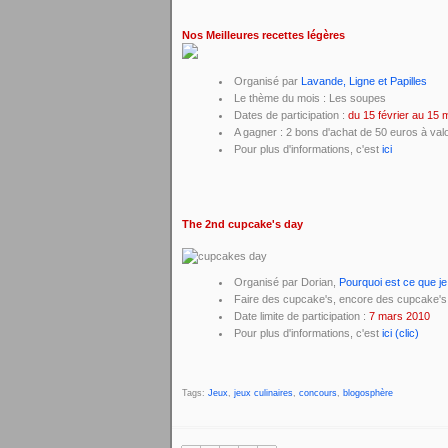
Nos Meilleures recettes légères
Organisé par
Lavande, Ligne et Papilles
Le thème du mois : Les soupes
Dates de participation :
du 15 février au 15 
A gagner : 2 bons d'achat de 50 euros à val
Pour plus d'informations, c'est
ici
The 2nd cupcake's day
Organisé par Dorian,
Pourquoi est ce que je
Faire des cupcake's, encore des cupcake's,
Date limite de participation :
7 mars 2010
Pour plus d'informations, c'est
ici (clic)
Tags:
Jeux
,
jeux culinaires
,
concours
,
blogosphère