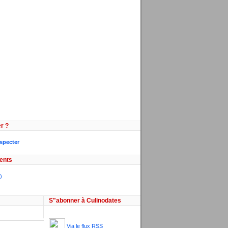
r ?
especter
ents
)
S"abonner à Culinodates
Via le flux RSS