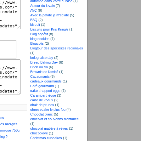
automne dans votre cuisine
(1)
Autour du levain
(7)
AVC
(9)
Avec la patate je m'éclate
(5)
BBQ
(2)
biscuit
(1)
Biscuits pour Kris Kringle
(1)
Blog appétit
(8)
blog cookies
(1)
Blogcolis
(2)
Blogtour des specialites regionales
(1)
bolognaise day
(2)
Bread Baking Day
(8)
Brick ou filo
(6)
Brownie de l'amitié
(1)
Cacaomania
(5)
cadeaux gourmands
(1)
Café gourmand
(1)
cake shapped eggs
(1)
Carambarthèque
(3)
carte de voeux
(2)
chair de prunes
(1)
cheesecake le plus fou
(4)
Chocolat blanc
(5)
les
chocolat et souvenirs d'enfance
(1)
les allergies
chocolat matière à rêves
(1)
nomique 750g
chocoolove
(1)
ing ?
Christmas cupcakes
(1)