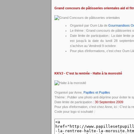
Grand concours de pâtisseries orientales aid el fit
Organisé par Oum Lila de
Gourmandises Or
Le thème : Grand concours de pâtisseries orie
Date limite de participation : La date limite 
est jusqu'à la date du lundi 28 se
s'achève au Vendredi 9 octobre
Pour plus d'informations, c'est chez Oum Li
KKVJ - C'est la rentrée - Halte à la morosité
Organisé par Anne,
Papilles et Pupilles
Thème : Publier une photo anti déprime pour éviter le s
Date limite de participation :
30 Septembre 2009
Pour plus d'information, c'est chez Anne, ici : C'est la r
Code pour logo si souhaité :