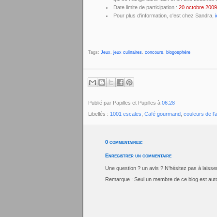
Date limite de participation :
20 octobre 2009
Pour plus d'information, c'est chez Sandra,
i
Tags:
Jeux
,
jeux culinaires
,
concours
,
blogosphère
Publié par Papilles et Pupilles
à
06:28
Libellés :
1001 escales
,
Café gourmand
,
couleurs de l
0 commentaires:
Enregistrer un commentaire
Une question ? un avis ? N'hésitez pas à laiss
Remarque : Seul un membre de ce blog est auto