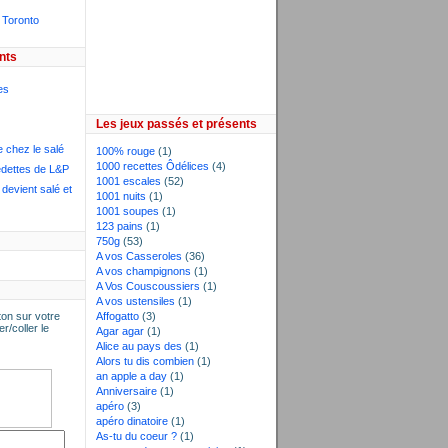
 Toronto
nts
es
Les jeux passés et présents
e chez le salé
100% rouge
(1)
1000 recettes Ôdélices
(4)
dettes de L&P
1001 escales
(52)
devient salé et
1001 nuits
(1)
1001 soupes
(1)
123 pains
(1)
750g
(53)
A vos Casseroles
(36)
A vos champignons
(1)
A Vos Couscoussiers
(1)
A vos ustensiles
(1)
on sur votre
Affogatto
(3)
er/coller le
Agar agar
(1)
Alice au pays des
(1)
Alors tu dis combien
(1)
an apple a day
(1)
Anniversaire
(1)
apéro
(3)
apéro dinatoire
(1)
As-tu du coeur ?
(1)