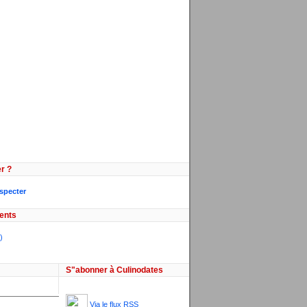
r ?
especter
ents
)
S"abonner à Culinodates
Via le flux RSS