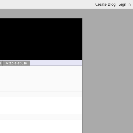
s
A table et Cie