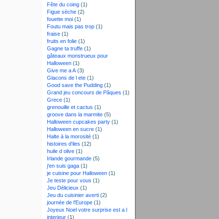
Fête du coing
(1)
Figue sèche
(2)
fouette moi
(1)
Foutu mais pas trop
(1)
fraise
(1)
fruits en folie
(1)
Gagne ta truffe
(1)
gâteaux monstrueux pour
Halloween
(1)
Give me a A
(3)
Glacons de l ete
(1)
Good save the Pudding
(1)
Grand jeu concours de Pâques
(1)
Grece
(1)
grenouille et cactus
(1)
groove dans la marmite
(5)
Halloween cupcakes party
(1)
Halloween en sucre
(1)
Halte à la morosité
(1)
histoires d'iles
(12)
huile d olive
(1)
Irlande gourmande
(5)
j'en suis gaga
(1)
je cuisine pour Halloween
(1)
Je teste pour vous
(1)
Jeu Délicieux
(1)
Jeu du cuisinier averti
(2)
journée de l'Europe
(1)
Joyeux Noel votre surprise est a l
interieur
(1)