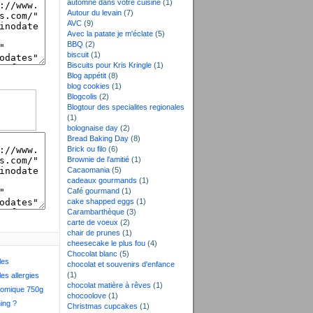
automne dans votre cuisine
(1)
Autour du levain
(7)
AVC
(9)
Avec la patate je m'éclate
(5)
BBQ
(2)
biscuit
(1)
Biscuits pour Kris Kringle
(1)
Blog appétit
(8)
blog cookies
(1)
Blogcolis
(2)
Blogtour des specialites regionales
(1)
bolognaise day
(2)
Bread Baking Day
(8)
Brick ou filo
(6)
Brownie de l'amitié
(1)
Cacaomania
(5)
cadeaux gourmands
(1)
Café gourmand
(1)
cake shapped eggs
(1)
Carambarthèque
(3)
carte de voeux
(2)
chair de prunes
(1)
cheesecake le plus fou
(4)
Chocolat blanc
(5)
les
chocolat et souvenirs d'enfance
(1)
les allergies
chocolat matière à rêves
(1)
nomique 750g
chocoolove
(1)
ing ?
Christmas cupcakes
(1)