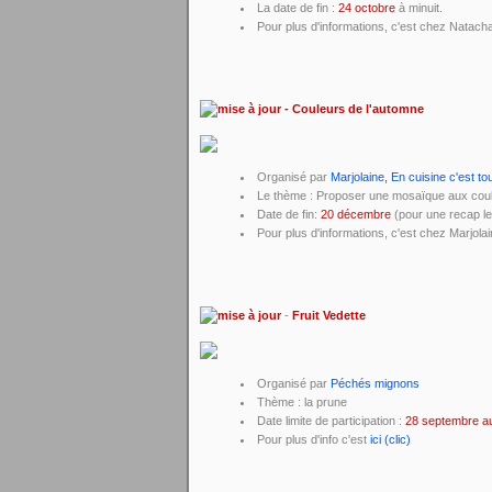
La date de fin :
24 octobre
à minuit.
Pour plus d'informations, c'est chez Natach
- Couleurs de l'automne
Organisé par
Marjolaine, En cuisine c'est to
Le thème : Proposer une mosaïque aux coule
Date de fin:
20 décembre
(pour une recap le 
Pour plus d'informations, c'est chez Marjola
-
Fruit Vedette
Organisé par
Péchés mignons
Thème : la prune
Date limite de participation :
28 septembre au
Pour plus d'info c'est
ici (clic)