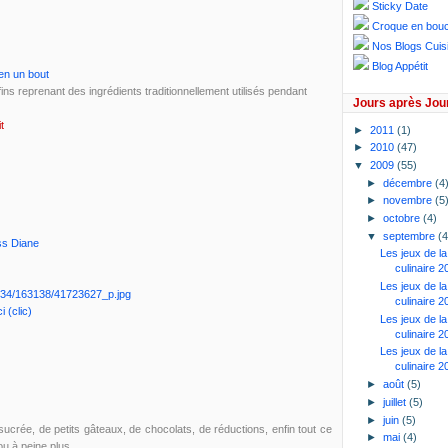
Sticky Date
Croque en bou
Nos Blogs Cuis
Blog Appétit
en un bout
s reprenant des ingrédients traditionnellement utilisés pendant
Jours après Jou
t
►
2011
(1)
►
2010
(47)
▼
2009
(55)
►
décembre
(4
►
novembre
(5
►
octobre
(4)
▼
septembre
(4
ss Diane
Les jeux de l
culinaire 2
Les jeux de l
6/34/163138/41723627_p.jpg
culinaire 2
ci (clic)
Les jeux de l
culinaire 2
Les jeux de l
culinaire 2
►
août
(5)
►
juillet
(5)
►
juin
(5)
sucrée, de petits gâteaux, de chocolats, de réductions, enfin tout ce
►
mai
(4)
u à peine plus