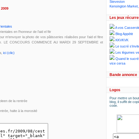
Steveston
Kensington Market,
r 2009
Les jeux récurre
ientales
A vos Casserol
ntales en l'honneur de l'aid el fitr
Blog Appétit
pour m'envoyer la photo de vos pâtisseries réalisées pour l'aid el fitre
KKVKVK
ptembre. LE CONCOURS COMMENCE AU MARDI 29 SEPTEMBRE et
Le sucré s'invit
Les légumes ve
la,
ici (clic)
Quand le sucré 
vice cersa
Bande annonce
Logos
Pour mettre un bout
pleen de la rentrée
blog, il suffit de copi
code.
entrée, halte à la morosité