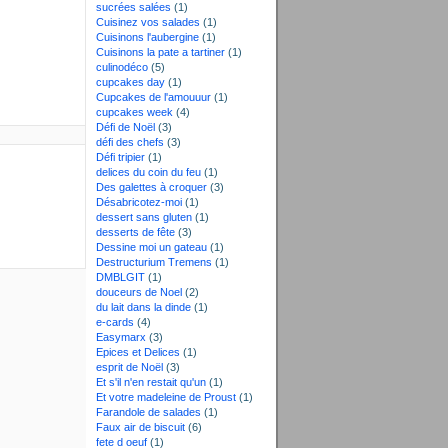
sucrées salées
(1)
Cuisinez vos salades
(1)
Cuisinons l'aubergine
(1)
Cuisinons la pate a tartiner
(1)
culinodéco
(5)
cupcakes day
(1)
Cupcakes de l'amouuur
(1)
cupcakes week
(4)
Défi de Noël
(3)
défi des chefs
(3)
Défi tripier
(1)
delices du coin du feu
(1)
Des galettes à croquer
(3)
Désabricotez-moi
(1)
dessert sans gluten
(1)
desserts de fête
(3)
Dessine moi un gateau
(1)
Destructurium Tremens
(1)
DMBLGIT
(1)
douceurs de Noel
(2)
du lait dans la dinde
(1)
e-cards
(4)
Easymarx
(3)
Epices et Delices
(1)
esprit de Noël
(3)
Et s'il n'en restait qu'un
(1)
Et votre madeleine de Proust
(1)
Farandole de salades
(1)
Faux air de biscuit
(6)
fete d oeuf
(1)