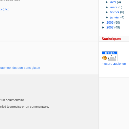
►
avril
(4)
►
mars
(5)
ci (clic)
►
février
(6)
►
janvier
(4)
►
2008
(50)
►
2007
(49)
Statistiques
mesure audience
'automne
,
dessert sans gluten
er un commentaire !
risé à enregistrer un commentaire.