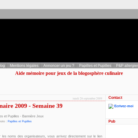
log
Mentions légales
Annoncer un jeu ?
Papilles et Pupilles
P&P allergie
Aide mémoire pour jeux de la blogosphère culinaire
Contact
lundi 28 septembre 2009
inaire 2009 - Semaine 39
Ecrivez-moi
Pub
hoto :
Papilles et Pupilles
r les noms des organisateurs, vous arrivez directement sur le lien