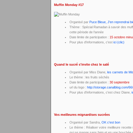
Muffin Monday #17
Organisé par
Puce Bleue, J'en reprendrai bi
Thème : Spécial Ramadan à savoir des muffin
cette période de l'année
Date limite de participation :
15 octobre minui
Pour plus d'informations, c'est
ici (clic)
Quand le sucré s'invite chez le salé
Organisé par Miss Diane,
les carnets de Mi
Le thème : les fruits séchés
Date limite de participation :
30 septembre
url du logo :
http://storage.canalblog.com/6
Pour plus d'informations, c'est chez Diane,
i
Vos meilleures mignardises sucrées
Organisé par Sandra,
OK c'est bon
Le thème : Réaliser votre meilleure recette 
qui se mange sans faim et en une bouchée o