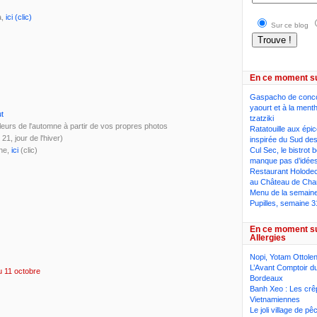
a,
ici (clic)
Sur ce blog
En ce moment s
Gaspacho de conc
yaourt et à la ment
ut
tzatziki
urs de l'automne à partir de vos propres photos
Ratatouille aux épi
21, jour de l'hiver)
inspirée du Sud des
Cul Sec, le bistrot 
ine,
ici
(clic)
manque pas d’idée
Restaurant Holodeck
au Château de Cha
Menu de la semaine,
Pupilles, semaine 3
En ce moment s
Allergies
Nopi, Yotam Ottolen
L’Avant Comptoir du
 11 octobre
Bordeaux
Banh Xeo : Les crê
Vietnamiennes
Le joli village de p