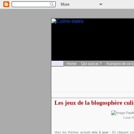
Home
Qui suis-je ?
A propos de ce b
Les jeux de la blogosphère cul
Crédit P
Voici les thèmes actuels
mis à jour
: En cliquant su