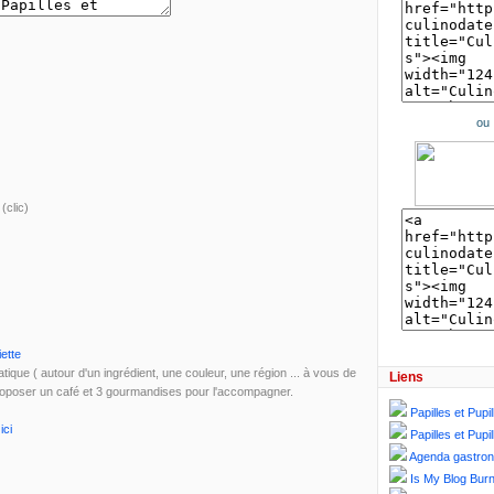
ou
a
(clic)
ette
que ( autour d'un ingrédient, une couleur, une région ... à vous de
Liens
 proposer un café et 3 gourmandises pour l'accompagner.
Papilles et Pupil
,
ici
Papilles et Pupil
Agenda gastro
Is My Blog Burn