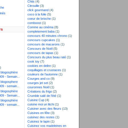
Chtis
(4)
Citrouille
(3)
che
click gourmand
(4)
inés
coco à la folie
(5)
coeur de brioche
(1)
comboost
(1)
Comme au cinéma
(8)
rs
completement baba
(1)
concours 40 minutes chrono
(1)
concours cupcakes
(1)
concours de macarons
(1)
Concours de Noël
(5)
)
concours de tapas
(1)
)
Concours du plus beau raté
(1)
cook toy
(7)
cookies en delire
(1)
)
coquillages et crustaces
(1)
a blogosphère
couleurs de l'automne
(1)
009 - Semain...
Courges and co
(9)
a blogosphere
courges jet set
(2)
009 - semain...
couronnes Noël
(1)
a blogosphère
Créations du frigo
(2)
009 - Semain...
Crumble salé de l'été
(1)
Cuisine Cup
(4)
a blogosphère
cuisine moi un litchi
(1)
009 - semain...
Cuisiner avec des fleurs
(13)
Cuisines en fête
(3)
cuisinez des restes
(1)
Cuisinez le lapin
(1)
Cuisinez vos madeleines en