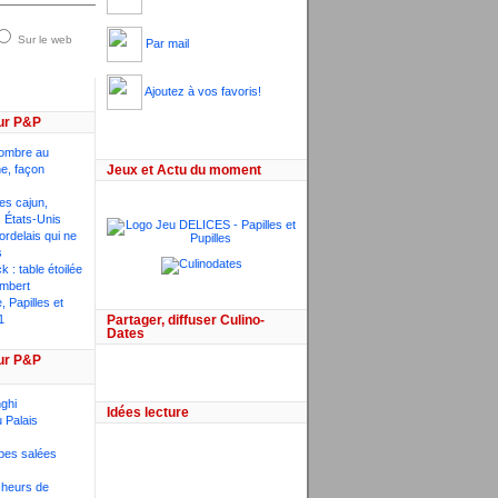
Sur le web
Par mail
Ajoutez à vos favoris!
ur P&P
ombre au
he, façon
Jeux et Actu du moment
ces cajun,
 États-Unis
bordelais qui ne
s
 : table étoilée
mbert
 Papilles et
1
Partager, diffuser Culino-
Dates
ur P&P
ghi
Idées lecture
 Palais
pes salées
êcheurs de