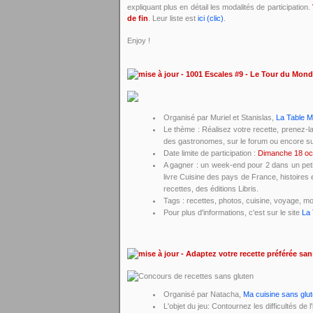
expliquant plus en détail les modalités de participation.
de fin
. Leur liste est
ici (clic)
.
Enjoy !
- 1001 Escales #9 - Le Tour du Mond
Organisé par Muriel et Stanislas,
La Table 
Le thème : Réalisez votre recette, prenez-
des gastronomes, sur le forum ou encore su
Date limite de participation :
Dimanche 18 oc
A gagner : un week-end pour 2 dans un petit
livre Cuisine des pays de France, histoires 
recettes, des éditions Libris.
Tags : recettes, photos, cuisine, voyage, m
Pour plus d'informations, c'est sur le site
La 
- Adaptez votre recette préférée san
Organisé par Natacha,
Ma cuisine sans glu
L'objet du jeu: Contournez les difficultés de 