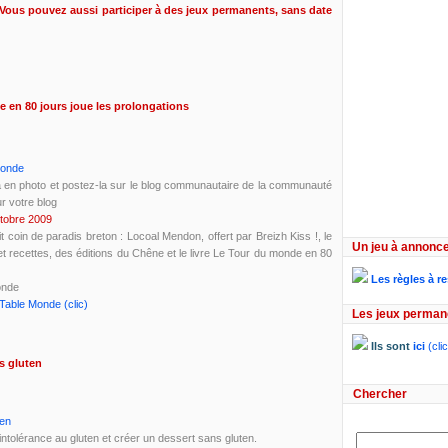
Vous pouvez aussi participer à des jeux permanents, sans date
e en 80 jours joue les prolongations
Monde
la en photo et postez-la sur le blog communautaire de la communauté
r votre blog
tobre 2009
 coin de paradis breton : Locoal Mendon, offert par Breizh Kiss !, le
Un jeu à annonce
et recettes, des éditions du Chêne et le livre Le Tour du monde en 80
Les règles à r
onde
Table Monde (clic)
Les jeux perman
Ils sont
ici
(clic
s gluten
Chercher
ten
l'intolérance au gluten et créer un dessert sans gluten.